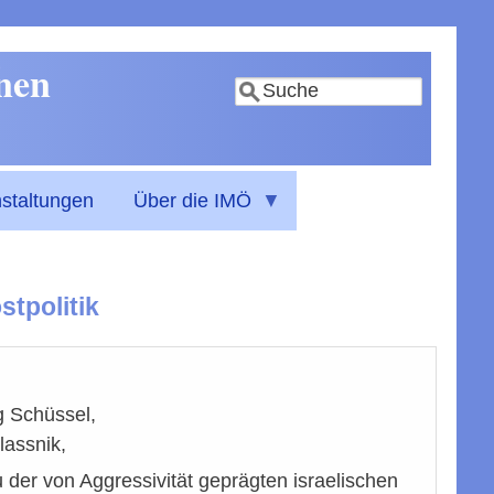
nnen
Suche
staltungen
Über die IMÖ
tpolitik
g Schüssel,
lassnik,
 der von Aggressivität geprägten israelischen