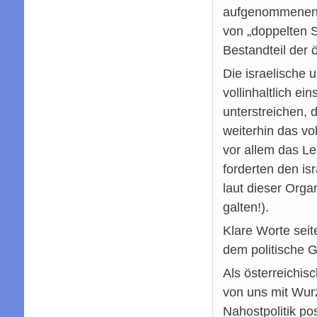
aufgenommenen is
von „doppelten S
Bestandteil der 
Die israelische 
vollinhaltlich e
unterstreichen, 
weiterhin das vo
vor allem das Le
forderten den is
laut dieser Orga
galten!).
Klare Worte sei
dem politische G
Als österreichis
von uns mit Wurz
Nahostpolitik po