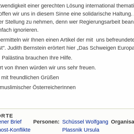
twendigkeit einer gerechten Lösung international themati
offen wir uns in diesem Sinne eine solidarische Haltun
ier Stellung zu nehmen, denn wer Regierungsarbeit beans
fach ignorieren.
rmitteln wir Ihnen einen Artikel der mit uns befreunde
t". Judith Bernstein erörtert hier „Das Schweigen Euro
Palästina brauchen Ihre Hilfe.
t von Ihnen würden wir uns sehr freuen.
 mit freundlichen Grüßen
ve muslimischer ÖsterreicherInnen
ORTE
ener Brief
Personen
Schüssel Wolfgang
Organisa
ost-Konflikte
Plassnik Ursula