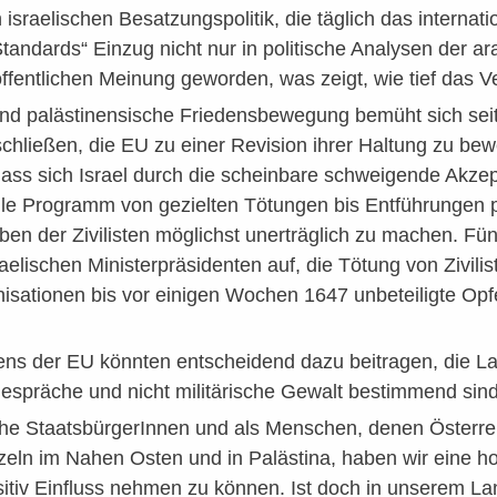
raelischen Besatzungspolitik, die täglich das internat
tandards“ Einzug nicht nur in politische Analysen der ar
öffentlichen Meinung geworden, was zeigt, wie tief das Ver
und palästinensische Friedensbewegung bemüht sich seit
inschließen, die EU zu einer Revision ihrer Haltung zu 
dass sich Israel durch die scheinbare schweigende Akzep
lle Programm von gezielten Tötungen bis Entführungen p
ben der Zivilisten möglichst unerträglich zu machen. Fü
raelischen Ministerpräsidenten auf, die Tötung von Zivil
nisationen bis vor einigen Wochen 1647 unbeteiligte Opfer
tens der EU könnten entscheidend dazu beitragen, die L
espräche und nicht militärische Gewalt bestimmend sind
che StaatsbürgerInnen und als Menschen, denen Österrei
eln im Nahen Osten und in Palästina, haben wir eine hoh
sitiv Einfluss nehmen zu können. Ist doch in unserem La