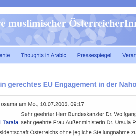
Direkt
ive muslimischer ÖsterreicherI
zum
Inhalt
ente
Thoughts in Arabic
Pressespiegel
Veran
ein gerechtes EU Engagement in der Nahos
n
osama
am
Mo., 10.07.2006, 09:17
Sehr geehrter Herr Bundeskanzler Dr. Wolfgan
i Tarafa
sehr geehrte Frau Außenministerin Dr. Ursula P
identschaft Österreichs ohne jegliche Stellungnahme zu