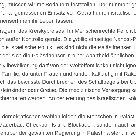
ging, müssen wir mit Bedauern feststellen. Der nunmehr
unangemessenen Einsatz von Gewalt durch israelische St
inenserInnen ihr Leben lassen.
Trägerin des Kreiskypreises für Menschenrechte Felicia La
on außer Kontrolle gerate. Die „völlig einseitige Nahost-P
die israelische Politik - es sind nicht die Palästinenser. 
 der sich die Palästinenser in einer Apartheid ähnlichen 
ivilbevölkerung darf von der Weltöffentlichkeit nicht ig
 Familie, darunter Frauen und Kinder, kaltblütig mit Ra
ch das bewusste Durchbrechen des Schallpegels bei Überf
 Kleinkinder oder Greise. Die medizinische Versorgung k
chterhalten werden. An der Rettung des israelischen Soldat
 demokratischen Wahlen leiden die Menschen in Palästin
auerbau, Checkpoints und Blockaden, sondern auch am 
enüber der gewählten Regierung in Palästina steht in sch