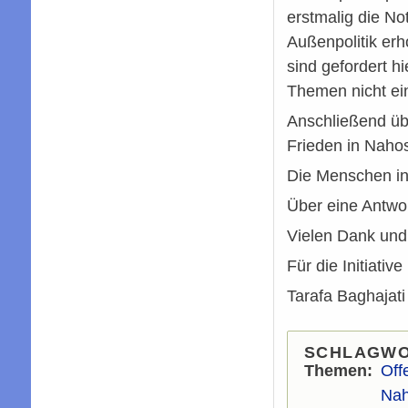
erstmalig die No
Außenpolitik erh
sind gefordert h
Themen nicht ein
Anschließend übe
Frieden in Nahos
Die Menschen in 
Über eine Antwor
Vielen Dank und
Für die Initiati
Tarafa Baghajati
SCHLAGW
Themen
Off
Nah