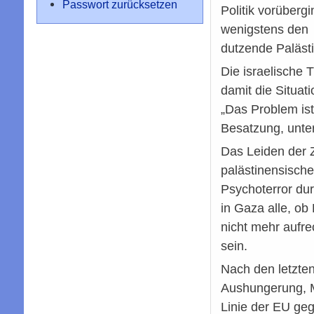
Passwort zurücksetzen
Politik vorüber
wenigstens den "
dutzende Paläst
Die israelische 
damit die Situati
„Das Problem ist 
Besatzung, unter
Das Leiden der Z
palästinensische
Psychoterror dur
in Gaza alle, ob
nicht mehr aufre
sein.
Nach den letzten
Aushungerung, M
Linie der EU geg