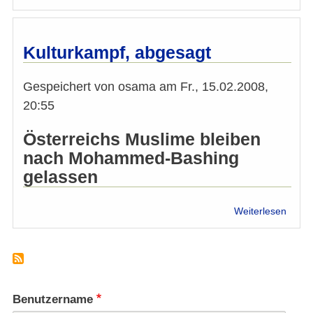
Leser
Taraf
BAGH
zum
Kulturkampf, abgesagt
Querg
Komm
Gespeichert von
osama
am
Fr., 15.02.2008,
Marti
Engel
20:55
vom
2.
Österreichs Muslime bleiben
Sept
nach Mohammed-Bashing
2014:
gelassen
über
Weiterlesen
Kultu
abges
Benutzername