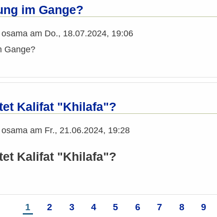
ung im Gange?
n
osama
am
Do., 18.07.2024, 19:06
im Gange?
et Kalifat "Khilafa"?
n
osama
am
Fr., 21.06.2024, 19:28
t Kalifat "Khilafa"?
Seite
1
Seite
2
Seite
3
Seite
4
Seite
5
Seite
6
Seite
7
Seite
8
Sei
9