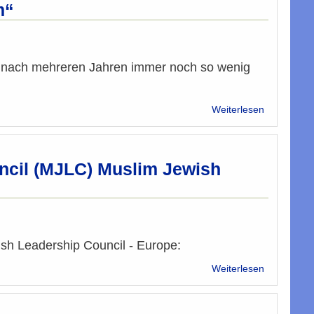
Herrn
werden
m“
Sven
-
Hergovich
Sozialer
Zusammenh
statt
elle nach mehreren Jahren immer noch so wenig
populistisc
Ausgrenzu
über
Weiterlesen
Analyse:
Dokumentat
„Politischer
Islam“
cil (MJLC) Muslim Jewish
h Leadership Council - Europe:
über
Weiterlesen
Aussendun
von
Muslim