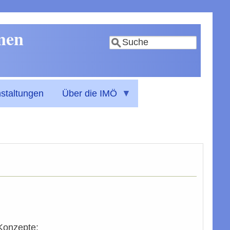
nnen
Suche
staltungen
Über die IMÖ
 Konzepte: