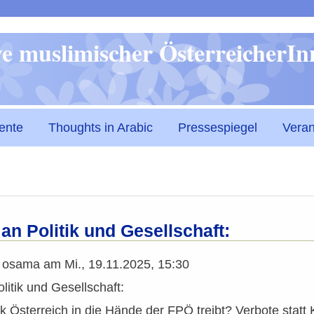
Direkt
ive muslimischer ÖsterreicherI
zum
Inhalt
ente
Thoughts in Arabic
Pressespiegel
Veran
an Politik und Gesellschaft:
n
osama
am
Mi., 19.11.2025, 15:30
litik und Gesellschaft:
k Österreich in die Hände der FPÖ treibt? Verbote statt