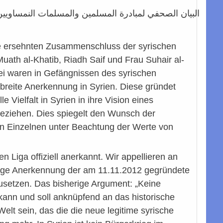
البيان الصحفي لمبادرة المسلمين والمسلمات النمساويي
ge ersehnten Zusammenschluss der syrischen
th al-Khatib, Riadh Saif und Frau Suhair al-
rei waren in Gefängnissen des syrischen
n breite Anerkennung in Syrien. Diese gründet
e Vielfalt in Syrien in ihre Vision eines
beziehen. Dies spiegelt den Wunsch der
n Einzelnen unter Beachtung der Werte von
Liga offiziell anerkannt. Wir appellieren an
ortige Anerkennung der am 11.11.2012 gegründete
zusetzen. Das bisherige Argument: „Keine
 kann und soll anknüpfend an das historische
t sein, das die die neue legitime syrische