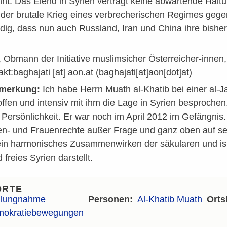
t. Das Elend in Syrien verträgt keine abwartende Haltun
er brutale Krieg eines verbrecherischen Regimes gegen 
ig, dass nun auch Russland, Iran und China ihre bisher
, Obmann der Initiative muslimsicher Österreicher-innen
akt:
baghajati
[at]
aon.at
(baghajati[at]aon[dot]at)
nmerkung:
Ich habe Herrn Muath al-Khatib bei einer al-
ffen und intensiv mit ihm die Lage in Syrien besprochen
e Persönlichkeit. Er war noch im April 2012 im Gefängnis
en- und Frauenrechte außer Frage und ganz oben auf sei
 ein harmonisches Zusammenwirken der säkularen und isl
 freies Syrien darstellt.
ORTE
llungnahme
Personen
Al-Khatib Muath
Orts
okratiebewegungen