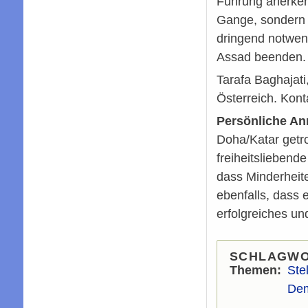
Führung anerkenn
Gange, sondern d
dringend notwend
Assad beenden.
Tarafa Baghajati
Österreich. Kont
Persönliche A
Doha/Katar getro
freiheitsliebend
dass Minderheit
ebenfalls, dass
erfolgreiches und
SCHLAGW
Themen
Ste
Dem