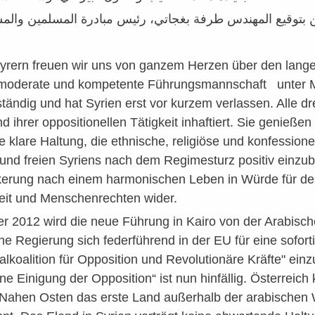
ن بتوقيع المهندس طرفة بغجاتي، رئيس مبادرة المسلمين والم
 Syrern freuen wir uns von ganzem Herzen über den lan
 moderate und kompetente Führungsmannschaft unter Mua
ständig und hat Syrien erst vor kurzem verlassen. Alle d
 ihrer oppositionellen Tätigkeit inhaftiert. Sie genieße
e klare Haltung, die ethnische, religiöse und konfessionell
und freien Syriens nach dem Regimesturz positiv einzu
kerung nach einem harmonischen Leben in Würde für de
keit und Menschenrechten wider.
2012 wird die neue Führung in Kairo von der Arabischen 
che Regierung sich federführend in der EU für eine sof
alkoalition für Opposition und Revolutionäre Kräfte" ein
 Einigung der Opposition“ ist nun hinfällig. Österreich
ahen Osten das erste Land außerhalb der arabischen Wel