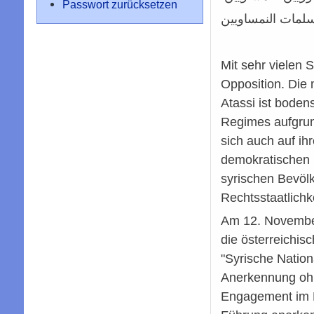
Passwort zurücksetzen
سلمات النمساويين
Mit sehr vielen
Opposition. Die
Atassi ist boden
Regimes aufgrund
sich auch auf ihr
demokratischen 
syrischen Bevöl
Rechtsstaatlich
Am 12. November 
die österreichis
"Syrische Nation
Anerkennung ohne
Engagement im N