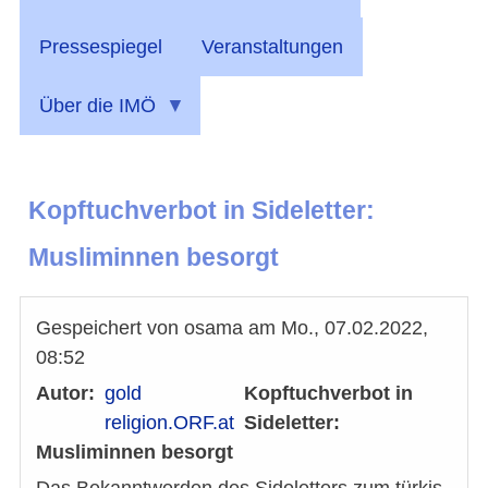
Pressespiegel
Veranstaltungen
Über die IMÖ
Kopftuchverbot in Sideletter:
Musliminnen besorgt
Gespeichert von
osama
am
Mo., 07.02.2022,
08:52
Autor
gold
Kopftuchverbot in
religion.ORF.at
Sideletter:
Musliminnen besorgt
Das Bekanntwerden des Sideletters zum türkis-