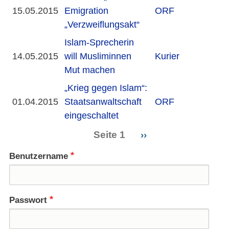
15.05.2015
Emigration
ORF
„Verzweiflungsakt“
Islam-Sprecherin
14.05.2015
will Musliminnen
Kurier
Mut machen
„Krieg gegen Islam“:
01.04.2015
Staatsanwaltschaft
ORF
eingeschaltet
Seite 1
Nächste
››
Seitennummerierung
Seite
Benutzername
Passwort