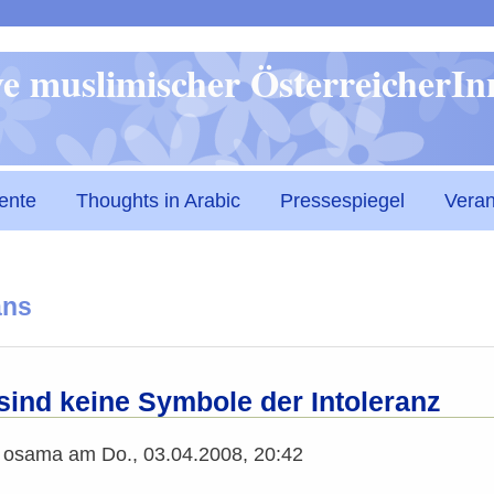
Direkt
ive muslimischer ÖsterreicherI
zum
Inhalt
ente
Thoughts in Arabic
Pressespiegel
Veran
ans
ind keine Symbole der Intoleranz
n
osama
am
Do., 03.04.2008, 20:42