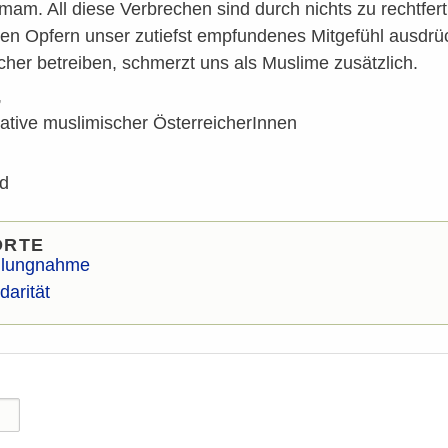
mam. All diese Verbrechen sind durch nichts zu rechtfert
llen Opfern unser zutiefst empfundenes Mitgefühl ausdrü
cher betreiben, schmerzt uns als Muslime zusätzlich.
jati,
iative muslimischer ÖsterreicherInnen
ed
ORTE
llungnahme
darität