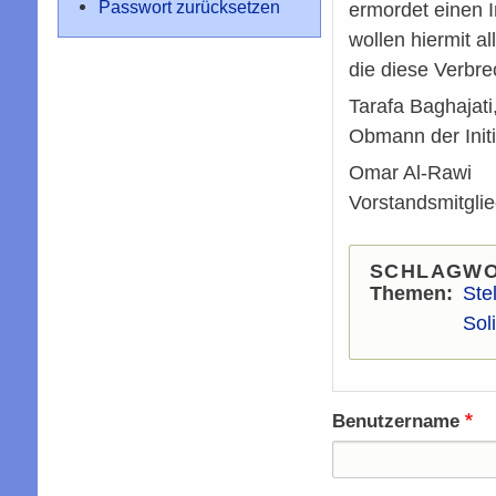
Passwort zurücksetzen
ermordet einen I
wollen hiermit a
die diese Verbre
Tarafa Bagha
Obmann der Init
Omar Al-Rawi
Vorstandsmitgli
SCHLAGW
Themen
Ste
Soli
Benutzername