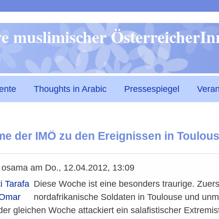
Direkt
ive muslimischer ÖsterreicherI
zum
Inhalt
ente
Thoughts in Arabic
Pressespiegel
Veran
e der IMÖ zu den Ereignissen in Toulou
n
osama
am
Do., 12.04.2012, 13:09
i Tarafa
Diese Woche ist eine besonders traurige. Zuers
 Omar
nordafrikanische Soldaten in Toulouse und unm
der gleichen Woche attackiert ein salafistischer Extremi