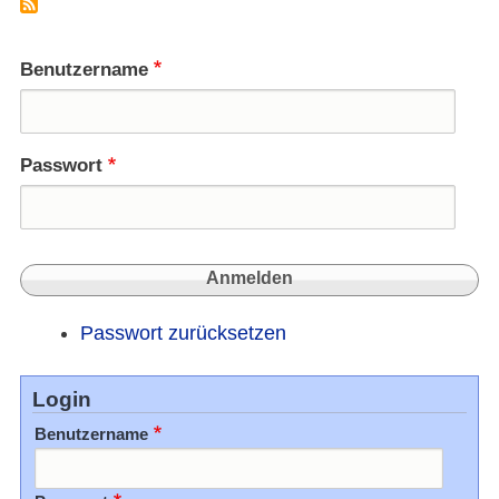
Weg
nach
Mekk
Benutzername
im
Kino
Passwort
Passwort zurücksetzen
Login
Benutzername