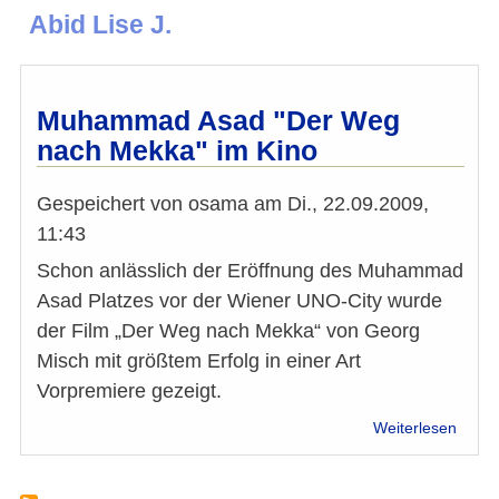
Abid Lise J.
Muhammad Asad "Der Weg
nach Mekka" im Kino
Gespeichert von
osama
am
Di., 22.09.2009,
11:43
Schon anlässlich der Eröffnung des Muhammad
Asad Platzes vor der Wiener UNO-City wurde
der Film „Der Weg nach Mekka“ von Georg
Misch mit größtem Erfolg in einer Art
Vorpremiere gezeigt.
über
Weiterlesen
Muh
Asad
"Der