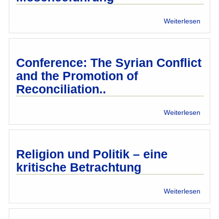
Zeich
der
über
Weiterlesen
Integr
Mosc
Conference: The Syrian Conflict
and the Promotion of
Reconciliation..
über
Weiterlesen
Confe
The
Syria
Confli
Religion und Politik – eine
and
kritische Betrachtung
the
Promo
of
über
Weiterlesen
Reconc
Relig
und
Politik