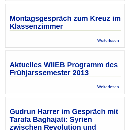
Mens
im
Islam
Montagsgespräch zum Kreuz im
Klassenzimmer
über
Weiterlesen
Mont
zum
Kreuz
im
Aktuelles WIIEB Programm des
Klass
Frühjarssemester 2013
über
Weiterlesen
Aktue
WIIE
Prog
des
Gudrun Harrer im Gespräch mit
Frühj
Tarafa Baghajati: Syrien
2013
zwischen Revolution und