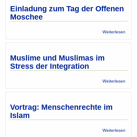
–
Einladung zum Tag der Offenen
eine
Moschee
kritis
Betra
über
Weiterlesen
Einla
zum
Tag
der
Muslime und Muslimas im
Offen
Stress der Integration
Mosc
über
Weiterlesen
Musl
und
Musli
im
Vortrag: Menschenrechte im
Stres
Islam
der
Integr
über
Weiterlesen
Vortra