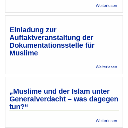
über
Weiterlesen
Buchp
"Musl
sein"
Einladung zur
Auftaktveranstaltung der
Dokumentationsstelle für
Muslime
über
Weiterlesen
Einla
zur
Aufta
der
„Muslime und der Islam unter
Dokum
Generalverdacht – was dagegen
für
tun?“
Musl
über
Weiterlesen
„Musl