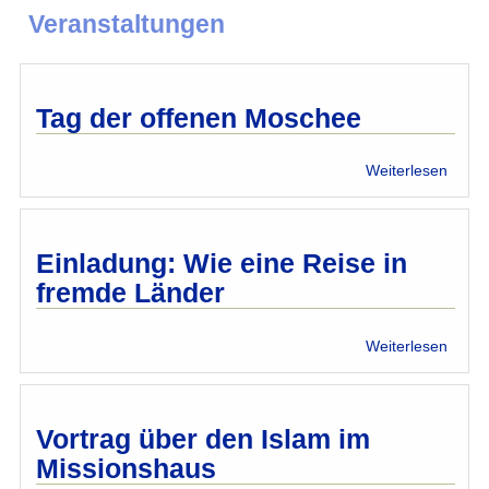
Veranstaltungen
Tag der offenen Moschee
über
Weiterlesen
Tag
der
offen
Mosc
Einladung: Wie eine Reise in
fremde Länder
über
Weiterlesen
Einla
Wie
eine
Reise
Vortrag über den Islam im
in
Missionshaus
fremd