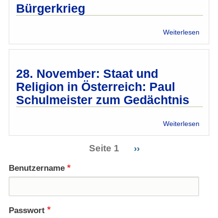
Bürgerkrieg
über
Weiterlesen
Gudr
Harre
im
Gesp
28. November: Staat und
mit
Religion in Österreich: Paul
Taraf
Schulmeister zum Gedächtnis
Bagha
Syrie
zwisc
über
Weiterlesen
Revol
28.
und
Nove
Seite 1
Nächste
››
Bürge
Staat
Seitennummerierung
Seite
und
Benutzername
Relig
in
Öster
Paul
Passwort
Schul