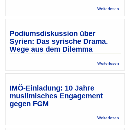
Lände
über
Weiterlesen
Vortr
über
den
Islam
Podiumsdiskussion über
im
Syrien: Das syrische Drama.
Missi
Wege aus dem Dilemma
über
Weiterlesen
Podiu
über
Syrien
Das
IMÖ-Einladung: 10 Jahre
syris
muslimisches Engagement
Dram
gegen FGM
Wege
aus
dem
über
Weiterlesen
Dile
IMÖ-
Einla