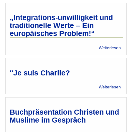
und
der
Islam
„Integrations-unwilligkeit und
unter
traditionelle Werte – Ein
Gener
europäisches Problem!“
–
was
dage
über
Weiterlesen
tun?“
„Integ
unwill
und
tradit
"Je suis Charlie?
Wert
–
über
Weiterlesen
Ein
"Je
europ
suis
Probl
Charl
Buchpräsentation Christen und
Muslime im Gespräch