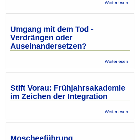
über
Weiterlesen
Buchp
Chris
und
Musl
Umgang mit dem Tod -
im
Verdrängen oder
Gesp
Auseinandersetzen?
über
Weiterlesen
Umga
mit
dem
Tod
Stift Vorau: Frühjahrsakademie
-
im Zeichen der Integration
Verdr
oder
Ausei
über
Weiterlesen
Stift
Vorau
Frühj
im
Moscheeführung