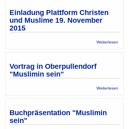
10
Jahre
Einladung Plattform Christen
musli
und Muslime 19. November
Enga
2015
gege
FGM
über
Weiterlesen
Einla
Platt
Chris
und
Vortrag in Oberpullendorf
Musl
"Muslimin sein"
19.
Nove
2015
über
Weiterlesen
Vortr
in
Oberp
"Musl
Buchpräsentation "Muslimin
sein"
sein"