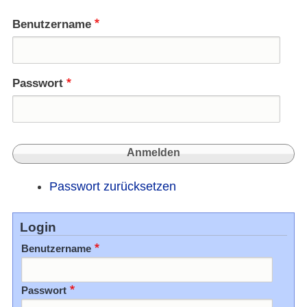
in
Ankar
Benutzername
Passwort
Passwort zurücksetzen
Login
Benutzername
Passwort