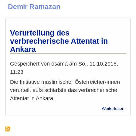
Demir Ramazan
Verurteilung des
verbrecherische Attentat in
Ankara
Gespeichert von
osama
am
So., 11.10.2015,
11:23
Die Initiative muslimischer Österreicher-innen
verurteilt aufs schärfste das verbrecherische
Attentat in Ankara.
über
Weiterlesen
Verur
des
verbr
Attent