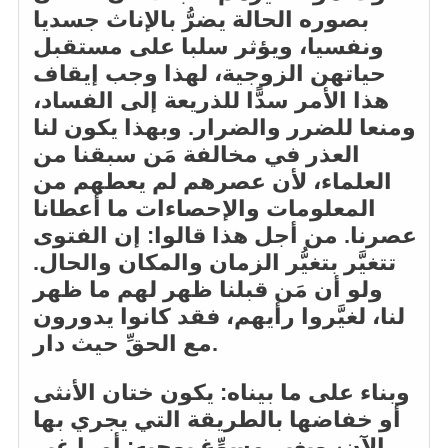
بصوره الحالة يضرُّ بالإناث جسديا
ونفسيا، ويؤثر سلبا على مستقبل
حياتهن الزوجية، لهذا وجب إيقاف
هذا الأمر سدًّا للذريعة إلى الفساد،
ومنعا للضرر والضرار. وبهذا يكون لنا
العذر في مخالفة مَن سبقنا من
العلماء، لأن عصرهم لم يعطهم من
المعلومات والإحصاءات ما أعطانا
عصرنا. من أجل هذا قالوا: إن الفتوى
تتغيَّر بتغيُّر الزمان والمكان والحال.
ولو أن مَن قبلنا ظهر لهم ما ظهر
لنا، لغيَّروا رأيهم، فقد كانوا يدورون
مع الحقِّ حيث دار.
وبناء على ما بيناه: يكون ختان الأنثى
أو خفاضها بالطريقة التي يجري بها
الآن، وبغير مسوِّغ يوجبه: أمرا غير