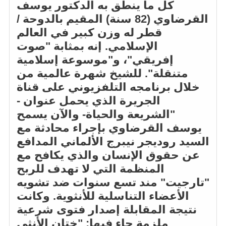
كل ما ينطق به الدكتور يوسف
القرضاوي (82 سنة) المقيم بالدوحة /
قطر له وزن كبير في العالم
الإسلامي. إنه بمثابة "صوت
إفريقي"، و"موسوعة إسلامية
متنقلة". للشيخ شهرة عالمية من
خلال برنامجه التلفزيوني على قناة
الجريرة الذي يحمل عنوان -
"الشريعة والحياة- والآن يسمح
يوسف القرضاوي بإجراء محادثة مع
السيد روديجر نيبرج الألماني المدافع
عن حقوق الإنسان والذي يكافح مع
المنظمة التي لا تهدف للربح
"تارجيت" مند تسع سنوات ضد تشويه
الأعضاء التناسلية للأنثوية. وكانت
نتيجة المقابلة إصدار فتوى شرعية
ملزمة جاء فيها: "ختان الأنثى