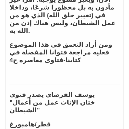
مأذون به بل محظورا شرعًا، وداخلا
في (تغيير خلق الله) الذي هو من
عمل الشيطان، وليس هناك إذن من
الله به.
ومن أراد التعمق في هذا الموضوع
فعليه مراجعة فتوانا المفصلة في
كتابنا-فتاوى معاصرة ج4
يوسف القرضاي يصدر فتوى
"ختان الإناث عمل من أعمال
الشيطان"
قطر/هامبورغ