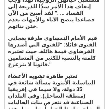
إيقاف هذا الأمر سدَّا للذريعة إلى
الفساد ... ." لقد أصبح من الآن
فصاعدا ينصح الآباء والأمهات بعدم
ختن بناتهم.
قيم الأمام النمساوي طرفة بغجاتي
الفتوى قائلا: "للفتوى التي أصدرها
القرضاوي قيمة هائلة. حيث تعتبره
كلمته بالنسبة للكثير من المسلمين
قانونا لا يتزعزع."
تعتبر ظاهرة تشويه الأعضاء
التناسلية الأنثوية مسألة شائعة في
35 دولة، ولا سيما في إفريقيا
(منطقة الساحل). وفي البلدان
الصناعية قد تتعرض بنات الجاليات
المهاجرة لهذا الخطرأيضا. وصل عدد