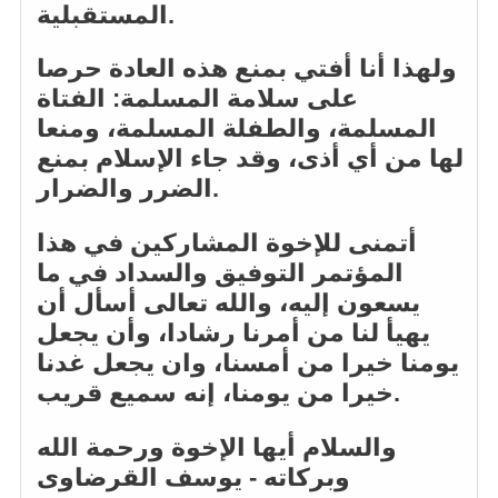
المستقبلية.
ولهذا أنا أفتي بمنع هذه العادة حرصا
على سلامة المسلمة: الفتاة
المسلمة، والطفلة المسلمة، ومنعا
لها من أي أذى، وقد جاء الإسلام بمنع
الضرر والضرار.
أتمنى للإخوة المشاركين في هذا
المؤتمر التوفيق والسداد في ما
يسعون إليه، والله تعالى أسأل أن
يهيأ لنا من أمرنا رشادا، وأن يجعل
يومنا خيرا من أمسنا، وان يجعل غدنا
خيرا من يومنا، إنه سميع قريب.
والسلام أيها الإخوة ورحمة الله
وبركاته - يوسف القرضاوى