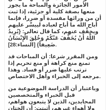
الأمور الجائزة والمباحة ما يجوز
منعها بصفة كلية أو جزئية، إذا ثبت
أن من ورائها مفسدة أو ضررا، فإنما
أباح الله ما أباح لعباده لييسِّر عليهم
ويخفِّف عنهم، كما قال تعالى: {يُرِيدُ
اللَّهُ أَنْ يُخَفِّفَ عَنْكُمْ وَخُلِقَ الْإِنْسَانُ
ضَعِيفاً} [النساء:28].
ومن المقرر شرعا: أن المباحات قد
تمنع منع كراهة أو منع تحريم إذا
ترتب عليها ضرر أو فساد. وهذا
مرجعه إلى الخبراء وأهل الاختصاص.
وباعتبار أن الدراسة الموضوعية من
قبل الخبراء والمتخصصين
المحايدين، الذين لا يتبعون هواهم،
ولا أهواء غيرهم، أثبتت: أن الختان