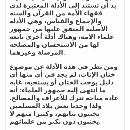
بد أن تستند إلى الأدلة المعتبرة لدى
فقهاء الأمة من القرآن والسنة
والإجماع والقياس، وهي الأدلة
الأصلية المتفق عليها من جمهور
علماء الأمة، وهناك أدلة أخرى تابعة
لها من الاستحسان والمصلحة
المرسلة وغيرهما.
ومن نظر في هذه الأدلة عن موضوع
ختان الإناث، لم يجد في أي منها أي
دليل يوجب الختان أو يستحبه، غاية
ما انتهى إليه جمهور العلماء: أنه
عادة مباحة تترك للأعراف والمصالح.
ولذا وجدنا بعض بلاد المسلمين
يختنون بناتهم، وكثيرا منهم لا
يختنون دون نكير من علمائهم.