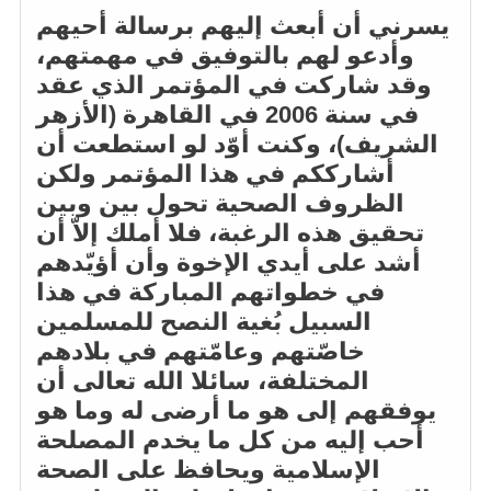
يسرني أن أبعث إليهم برسالة أحيهم
وأدعو لهم بالتوفيق في مهمتهم،
وقد شاركت في المؤتمر الذي عقد
في سنة 2006 في القاهرة (الأزهر
الشريف)، وكنت أوّد لو استطعت أن
أشارككم في هذا المؤتمر ولكن
الظروف الصحية تحول بين وبين
تحقيق هذه الرغبة، فلا أملك إلاّ أن
أشد على أيدي الإخوة وأن أؤيّدهم
في خطواتهم المباركة في هذا
السبيل بُغية النصح للمسلمين
خاصّتهم وعامّتهم في بلادهم
المختلفة، سائلا الله تعالى أن
يوفقهم إلى هو ما أرضى له وما هو
أحب إليه من كل ما يخدم المصلحة
الإسلامية ويحافظ على الصحة