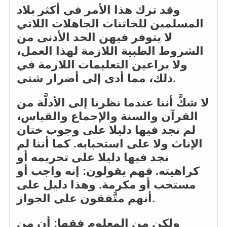
وقد ترك هذا الأمر في أكثر بلاد
المسلمين للخاتنات الجاهلات اللاتي
لا يتوفر فيهن الحد الأدنى من
الشروط الطبية اللازمة لهذا العمل،
ولا يراعين التعليمات اللازمة في
ذلك، مما أدى إلى أضرار شتى.
لا شكَّ أننا عندما نظرنا إلى الأدلَّة من
القرآن والسنة والإجماع والقياس،
لم نجد فيها دليلا على وجوب ختان
الإناث ولا على استحبابه. كما أننا لم
نجد فيها دليلا على تحريمه أو
كراهيته. فهم يقولون: إنه واجب أو
مستحب أو مكرمة. وهذا دليل على
أنهم متَّفقون على الجواز.
ولكن من المعلوم فقها: أن من