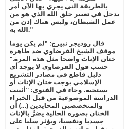
بالطريقة التي يجري بها الآن أمر
يدخل في تغيير خلق الله الذي هو من
عمل الشيطان، وليس هناك إذن من
الله به."
قال روديجر نبيرج: "لم يكن يوما
موقف الشيخ القرضاوي ضد ظاهرة
ختان الإناث واضحا مثل هذه المرة."
حسب قول القرضاوي لا يوجد أي
دليل قاطع في مصادر التشريع
الإسلامي يوجب ختان الإناث أو
يستحبه. وجاء في الفتوى: "أثبتت
الدراسة الموضوعية من قبل الخبراء
والمتخصصين المحايدين (...) أن
الختان بصوره الحالية يضرُّ بالإناث
جسديا ونفسيا، ويؤثر سلبا على
مستقبل حياتهن الزوجية، لهذا وجب