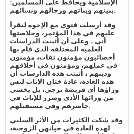
الإسلامية ويحافظ على المسلمين:
بنينهم وبناتهم ورجالهم ونسائهم.
وقد أرسلت فتوى مع الإخوة لتقرأ
عليهم في هذا المؤتمر، وخلاصتها
أني ـ وعلى أن أثبتت الدراسات
العلمية المختلفة الذي قام بها
أخصائيون مؤمنون ثقات، مؤمنون
في عملهم، ومؤمنون في أخلاقهم
ودينهم ، أثبتت هذه الدارسات أن
هذه العادة، عادة ختان الإناث ليس
وراؤها أي فريضة ترجى، بل يخشى
من ورائها الأذى وضرر للإناث في
حاضرهم وفي مستقبلهم.
وقد شكت الكثيرات من الأثر السلبي
لهذه العادة في حياتهن الزوجية،