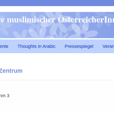
Direkt
ive muslimischer ÖsterreicherI
zum
Inhalt
ente
Thoughts in Arabic
Pressespiegel
Veran
 Zentrum
mm 3