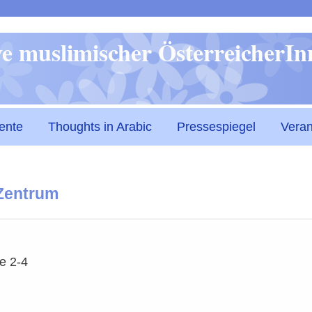
Direkt
ive muslimischer ÖsterreicherI
zum
Inhalt
ente
Thoughts in Arabic
Pressespiegel
Veran
Zentrum
e 2-4