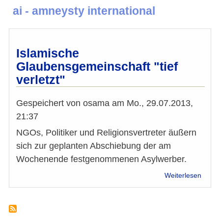
ai - amneysty international
Islamische
Glaubensgemeinschaft "tief
verletzt"
Gespeichert von
osama
am
Mo., 29.07.2013,
21:37
NGOs, Politiker und Religionsvertreter äußern
sich zur geplanten Abschiebung der am
Wochenende festgenommenen Asylwerber.
über
Weiterlesen
Islam
Glaub
"tief
verlet