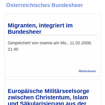
Österreichisches Bundesheer
Migranten, integriert im
Bundesheer
Gespeichert von
osama
am
Mo., 11.02.2008,
21:40
über
Weiterlesen
Migra
integr
im
Bund
Europäische Militärseelsorge
zwischen Christentum, Islam
und Säkularisierung aus der