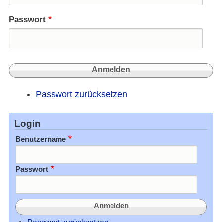
der
Sicht
Passwort
der
islam
Glaub
in
Öster
Passwort zurücksetzen
Login
Benutzername
Passwort
Passwort zurücksetzen