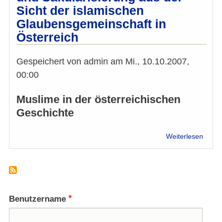
Sicht der islamischen
Glaubensgemeinschaft in
Österreich
Gespeichert von
admin
am
Mi., 10.10.2007,
00:00
Muslime in der österreichischen
Geschichte
über
Weiterlesen
Europ
Militä
zwisc
Chris
Islam
und
Benutzername
Säkul
aus