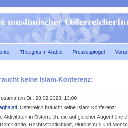
Direkt
ive muslimischer ÖsterreicherI
zum
Inhalt
ente
Thoughts in Arabic
Pressespiegel
Veran
raucht keine Islam-Konferenz:
n
osama
am
Di., 28.02.2023, 13:00
aghajati
Österreich braucht keine Islam-Konferenz:
e Aktivitäten in Österreich, die auf gleicher Augenhöhe d
emokratie, Rechtsstaatlichkeit, Pluralismus und Mensch