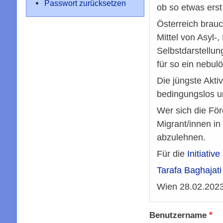
Passwort zurücksetzen
ob so etwas erst
Österreich brauc
Mittel von Asyl-,
Selbstdarstellun
für so ein nebulö
Die jüngste Aktiv
bedingungslos unt
Wer sich die För
Migrant/innen in 
abzulehnen.
Für die
Initiativ
Tarafa
Baghajati
Wien 28.02.202
Benutzername