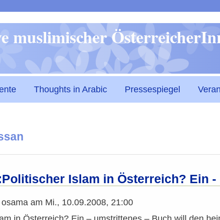
Direkt
ive muslimischer ÖsterreicherI
zum
Inhalt
ente
Thoughts in Arabic
Pressespiegel
Veran
assan
Politischer Islam in Österreich? Ein -
n
osama
am
Mi., 10.09.2008, 21:00
slam in Österreich? Ein – umstrittenes – Buch will den 