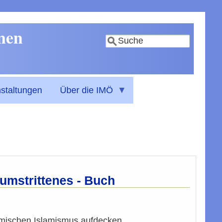
nnen
Suche
staltungen
Über die IMÖ
 umstrittenes - Buch
heimischen Islamismus aufdecken.