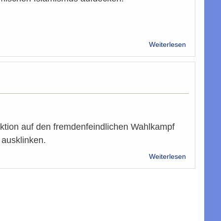
über
Weiterlesen
Die
Furche:Poli
Islam
in
Österreich
Ein
-
umstritten
aktion auf den fremdenfeindlichen Wahlkampf
-
 ausklinken.
Buch
über
Weiterlesen
„Wir
betreiben
keine
Islamisieru