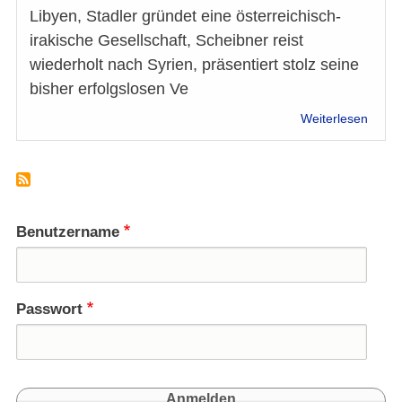
Libyen, Stadler gründet eine österreichisch-
irakische Gesellschaft, Scheibner reist
wiederholt nach Syrien, präsentiert stolz seine
bisher erfolgslosen Ve
über
Weiterlesen
Haide
im
Irak
-
auf
Kreis
Benutzername
Spur
Passwort