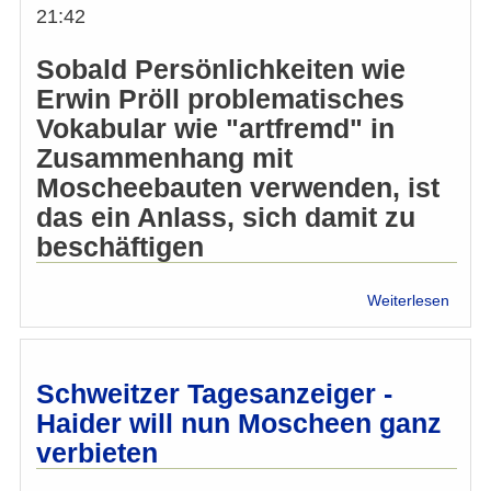
21:42
Sobald Persönlichkeiten wie
Erwin Pröll problematisches
Vokabular wie "artfremd" in
Zusammenhang mit
Moscheebauten verwenden, ist
das ein Anlass, sich damit zu
beschäftigen
über
Weiterlesen
Mosc
Debat
Ist
Popul
Schweitzer Tagesanzeiger -
anste
Haider will nun Moscheen ganz
verbieten