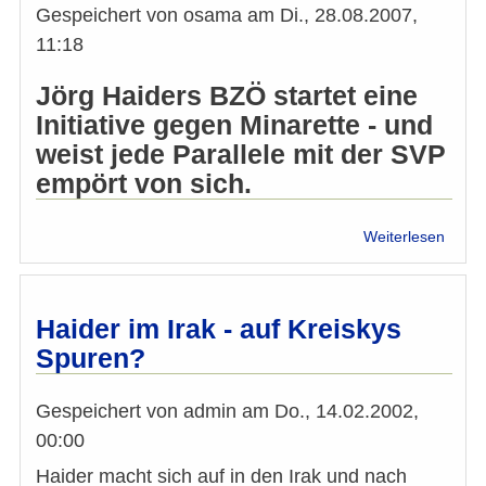
Gespeichert von
osama
am
Di., 28.08.2007,
11:18
Jörg Haiders BZÖ startet eine
Initiative gegen Minarette - und
weist jede Parallele mit der SVP
empört von sich.
über
Weiterlesen
Schwe
Tages
-
Haide
Haider im Irak - auf Kreiskys
will
Spuren?
nun
Mosc
ganz
Gespeichert von
admin
am
Do., 14.02.2002,
verbi
00:00
Haider macht sich auf in den Irak und nach