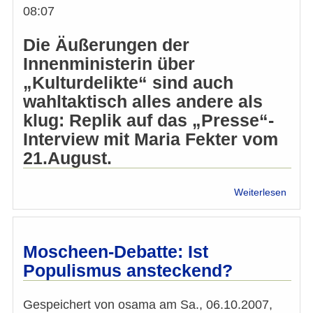
Leser
08:07
Bagha
in
Die Äußerungen der
der
Innenministerin über
Wiene
„Kulturdelikte“ sind auch
wahltaktisch alles andere als
klug: Replik auf das „Presse“-
Interview mit Maria Fekter vom
21.August.
über
Weiterlesen
„Lieb
Maria
es
reicht
Moscheen-Debatte: Ist
Populismus ansteckend?
Gespeichert von
osama
am
Sa., 06.10.2007,