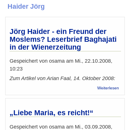
Haider Jörg
Jörg Haider - ein Freund der
Moslems? Leserbrief Baghajati
in der Wienerzeitung
Gespeichert von
osama
am
Mi., 22.10.2008,
10:23
Zum Artikel von Arian Faal, 14. Oktober 2008:
über
Weiterlesen
Jörg
Haide
-
ein
„Liebe Maria, es reicht!“
Freu
der
Gespeichert von
osama
am
Mi., 03.09.2008,
Mosl