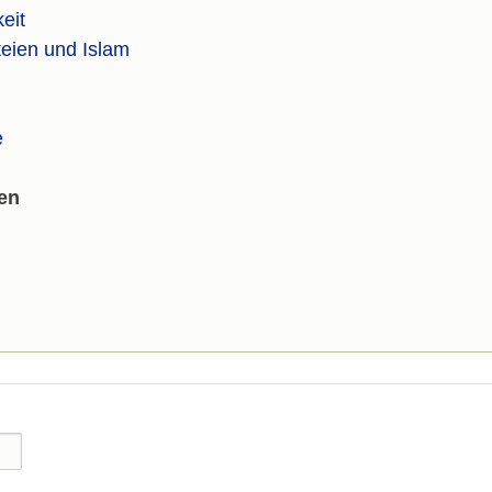
eit
teien und Islam
e
en