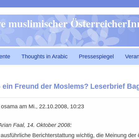
Direkt
ive muslimischer ÖsterreicherI
zum
Inhalt
ente
Thoughts in Arabic
Pressespiegel
Veran
- ein Freund der Moslems? Leserbrief Bag
n
osama
am
Mi., 22.10.2008, 10:23
Arian Faal, 14. Oktober 2008:
 ausführliche Berichterstattung wichtig, die Meinung der