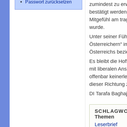
Passwort zurücksetzen
zumindest zu er
bestätigt werden.
Mitgefühl am tra
wurde.
Unter seiner Fü
Österreichern" 
Österreichs bez
Es bleibt die Ho
mit liberalen A
offenbar keiner
dieser Richtung 
DI Tarafa Bagha
SCHLAGW
Themen
Leserbrief