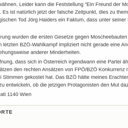
wähnen. Leider kann die Feststellung "Ein Freund der M
 Es ist natürlich jetzt der falsche Zeitpunkt, dies zu the
gischen Tod Jörg Haiders ein Faktum, dass unter seiner 
hrung wurden die ersten Gesetze gegen Moscheebauten 
im letzten BZÖ-Wahlkampf impliziert nicht gerade eine 
iehungsweise anderer Minderheiten.
ffnung, dass sich in Österreich irgendwann eine Partei ä
nsätzen den rechten Ansätzen von FPÖ/BZÖ Konkurrenz 
lei Stimmen gekostet hat. Das BZÖ hätte meines Erachte
zu entwickeln, ob die jetzigen Protagonisten den Mut dazu
jati 1140 Wien
ORTE