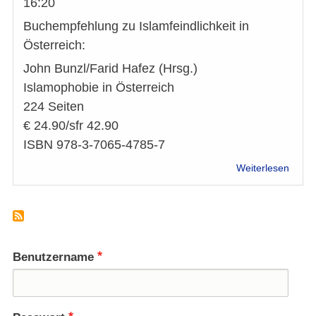
16:20
und
Bürge
Buchempfehlung zu Islamfeindlichkeit in
Österreich:
John Bunzl/Farid Hafez (Hrsg.)
Islamophobie in Österreich
224 Seiten
€ 24.90/sfr 42.90
ISBN 978-3-7065-4785-7
über
Weiterlesen
Buche
Islam
in
Öster
John
Bunzl
Benutzername
Hafez