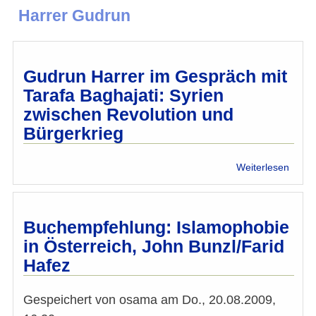
Harrer Gudrun
Gudrun Harrer im Gespräch mit
Tarafa Baghajati: Syrien
zwischen Revolution und
Bürgerkrieg
über
Weiterlesen
Gudr
Harre
im
Gesp
Buchempfehlung: Islamophobie
mit
in Österreich, John Bunzl/Farid
Taraf
Hafez
Bagha
Syrie
zwisc
Gespeichert von
osama
am
Do., 20.08.2009,
Revol