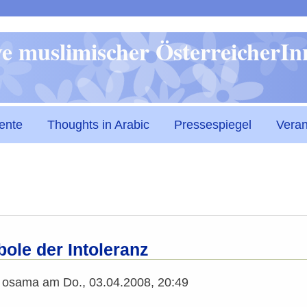
Direkt
ive muslimischer ÖsterreicherI
zum
Inhalt
ente
Thoughts in Arabic
Pressespiegel
Veran
ole der Intoleranz
n
osama
am
Do., 03.04.2008, 20:49