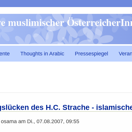
Direkt
ive muslimischer ÖsterreicherI
zum
Inhalt
ente
Thoughts in Arabic
Pressespiegel
Veran
gslücken des H.C. Strache - islamisch
n
osama
am
Di., 07.08.2007, 09:55