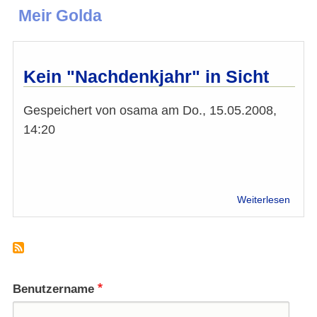
Meir Golda
Kein "Nachdenkjahr" in Sicht
Gespeichert von
osama
am
Do., 15.05.2008,
14:20
über
Weiterlesen
Kein
"Nach
in
Sicht
Benutzername