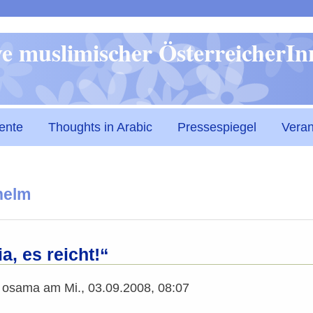
Direkt
ive muslimischer ÖsterreicherI
zum
Inhalt
ente
Thoughts in Arabic
Pressespiegel
Veran
helm
a, es reicht!“
n
osama
am
Mi., 03.09.2008, 08:07