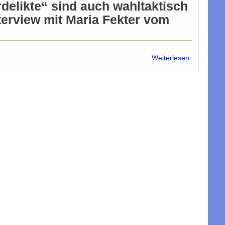
delikte“ sind auch wahltaktisch
nterview mit Maria Fekter vom
über
Weiterlesen
„Liebe
Maria,
es
reicht!“