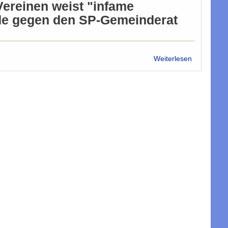
Vereinen weist "infame
de gegen den SP-Gemeinderat
über
Weiterlesen
Palästina-
Plattform
für
Al-
Rawi
und
gegen
"islamfeind
Agitation"