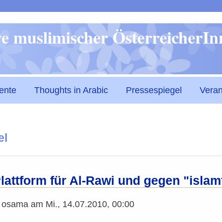
Direkt
ive muslimischer ÖsterreicherI
zum
Inhalt
ente
Thoughts in Arabic
Pressespiegel
Veran
el
lattform für Al-Rawi und gegen "islam
n
osama
am
Mi., 14.07.2010, 00:00