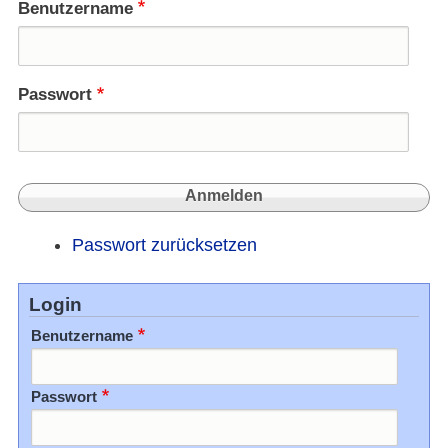
Benutzername
Ates:
"Integ
Eine
totale
Passwort
Illusi
Passwort zurücksetzen
Login
Benutzername
Passwort