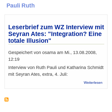
Pauli Ruth
Leserbrief zum WZ Interview mit
Seyran Ates: "Integration? Eine
totale Illusion"
Gespeichert von
osama
am
Mi., 13.08.2008,
12:19
Interview von Ruth Pauli und Katharina Schmidt
mit Seyran Ates, extra, 4. Juli:
über
Weiterlesen
Leser
zum
WZ
Inter
mit
Seyra