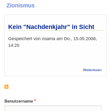
Zionismus
Kein "Nachdenkjahr" in Sicht
Gespeichert von
osama
am
Do., 15.05.2008,
14:20
über
Weiterlesen
Kein
"Nach
in
Sicht
Benutzername