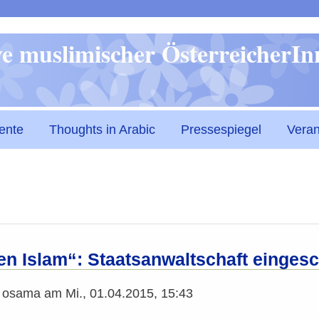
Direkt
ive muslimischer ÖsterreicherI
zum
Inhalt
ente
Thoughts in Arabic
Pressespiegel
Veran
en Islam“: Staatsanwaltschaft eingesc
n
osama
am
Mi., 01.04.2015, 15:43