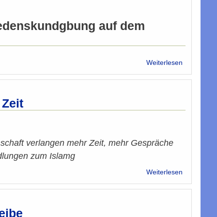
Friedenskundgbung auf dem
über
Weiterlesen
Friedensk
am
Stephanspl
 Zeit
schaft verlangen mehr Zeit, mehr Gespräche
dlungen zum Islamg
über
Weiterlesen
Islamgeset
„Speed
kills“
-
eibe