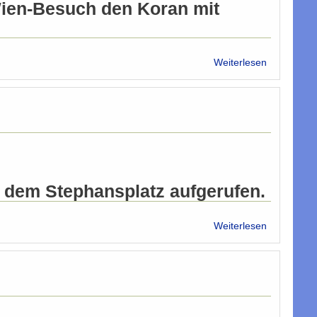
Wien-Besuch den Koran mit
über
Weiterlesen
„Krieg
gegen
Islam“:
Staatsanwa
eingeschalt
f dem Stephansplatz aufgerufen.
über
Weiterlesen
Friedens-
Appell
der
Caritas