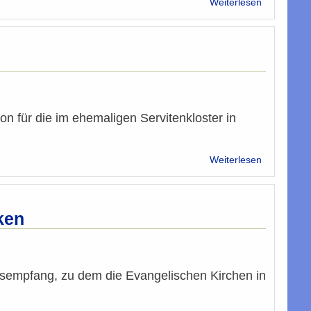
Weiterlesen
Baghajati:
ISIS-
Kalifat
„verrückte
Idee“
on für die im ehemaligen Servitenkloster in
über
Weiterlesen
Solidarisch
Fastenbre
im
Servitenklo
ken
nsempfang, zu dem die Evangelischen Kirchen in