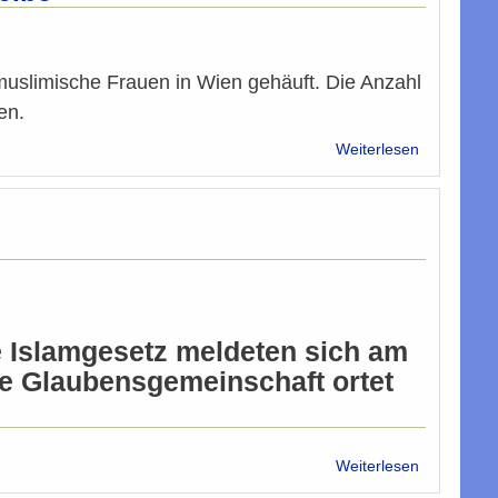
Vereine
wollen
mehr
Zeit
uslimische Frauen in Wien gehäuft. Die Anzahl
en.
über
Weiterlesen
Gewalt
gegen
Musliminne
Kopftuch
als
Zielscheib
e Islamgesetz meldeten sich am
he Glaubensgemeinschaft ortet
über
Weiterlesen
Kritische