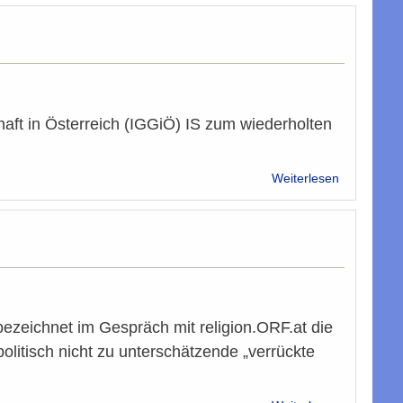
Stimmen
zum
Islamgeset
haft in Österreich (IGGiÖ) IS zum wiederholten
über
Weiterlesen
IGGiÖ
Appel
gegen
IS
Terror
in
Syrien
und
bezeichnet im Gespräch mit religion.ORF.at die
Irak
olitisch nicht zu unterschätzende „verrückte
über