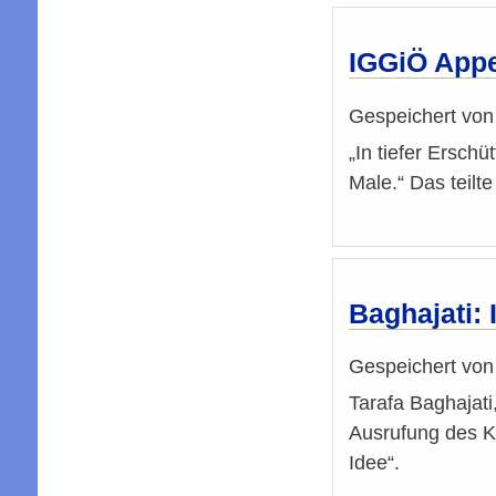
IGGiÖ Appel
Gespeichert vo
„In tiefer Ersch
Male.“ Das teilt
Baghajati: 
Gespeichert vo
Tarafa Baghajati
Ausrufung des Ka
Idee“.