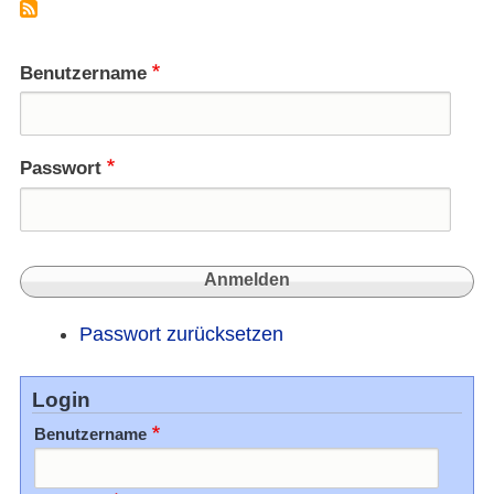
Demok
2008
Benutzername
Passwort
Passwort zurücksetzen
Login
Benutzername