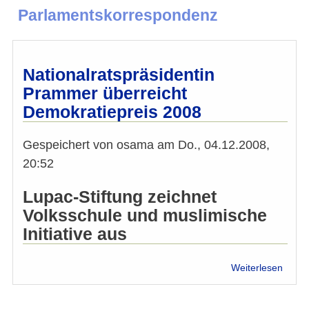
Parlamentskorrespondenz
Nationalratspräsidentin
Prammer überreicht
Demokratiepreis 2008
Gespeichert von
osama
am
Do., 04.12.2008,
20:52
Lupac-Stiftung zeichnet
Volksschule und muslimische
Initiative aus
über
Weiterlesen
Natio
Pram
überr