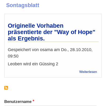
Sontagsblatt
Originelle Vorhaben
präsentierte der "Way of Hope"
als Ergebnis.
Gespeichert von
osama
am
Do., 28.10.2010,
09:50
Leoben wird ein Güssing 2
über
Weiterlesen
Origin
Vorh
präse
der
"Way
of
Benutzername
Hope