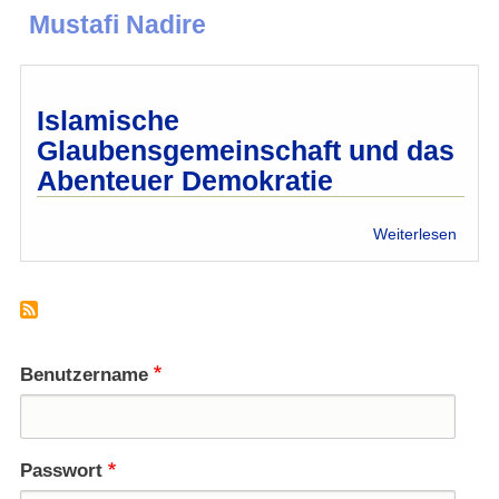
Mustafi Nadire
Islamische
Glaubensgemeinschaft und das
Abenteuer Demokratie
über
Weiterlesen
Islam
Glaub
und
das
Abent
Demok
Benutzername
Passwort