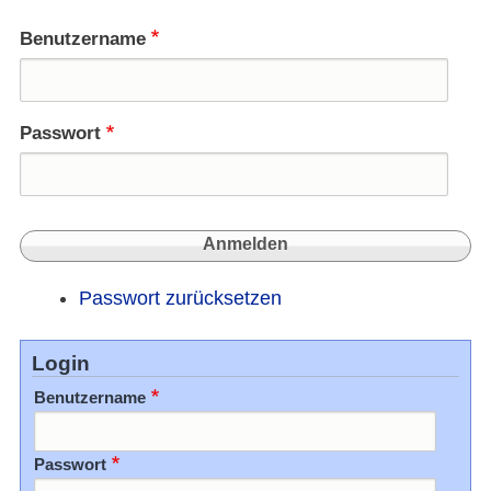
Aufla
zu
Benutzername
eine
politi
Schla
Passwort
Passwort zurücksetzen
Login
Benutzername
Passwort