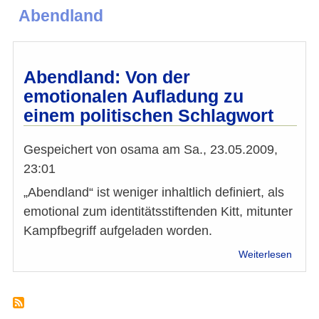
Abendland
Abendland: Von der
emotionalen Aufladung zu
einem politischen Schlagwort
Gespeichert von
osama
am
Sa., 23.05.2009,
23:01
„Abendland“ ist weniger inhaltlich definiert, als
emotional zum identitätsstiftenden Kitt, mitunter
Kampfbegriff aufgeladen worden.
über
Weiterlesen
Abend
Von
der
emoti