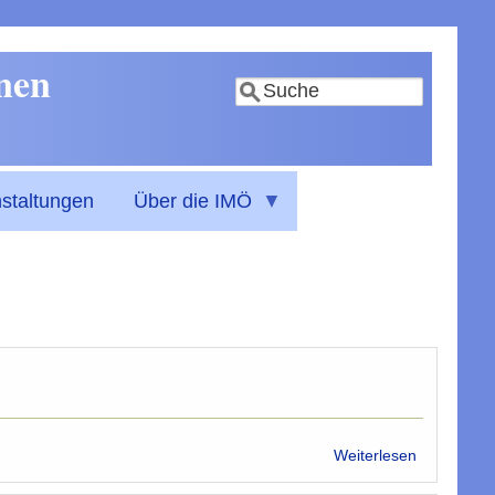
nnen
Suche
staltungen
Über die IMÖ
über
Weiterlesen
Was