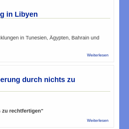
kommt
nach
dem
g in Libyen
„arabische
Frühling“?
cklungen in Tunesien, Ägypten, Bahrain und
über
Weiterlesen
SP-
Al
Rawi
verurteilt
ierung durch nichts zu
exzessive
Gewaltanw
in
Libyen
 zu rechtfertigen"
über
Weiterlesen
Libyen