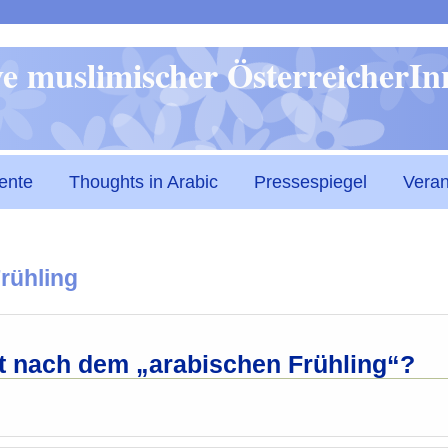
Direkt
ive muslimischer ÖsterreicherI
zum
Inhalt
ente
Thoughts in Arabic
Pressespiegel
Veran
rühling
 nach dem „arabischen Frühling“?