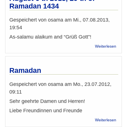
Ramadan 1434
Gespeichert von
osama
am
Mi., 07.08.2013,
19:54
As-salamu alaikum and “Grüß Gott”!
über
Weiterlesen
Iftar
in
the
Servit
Ramadan
on
Augus
Gespeichert von
osama
am
Mo., 23.07.2012,
6
th
09:11
2013,
Sehr geehrte Damen und Herren!
29
th
Liebe Freundinnen und Freunde
of
über
Rama
Weiterlesen
Rama
1434