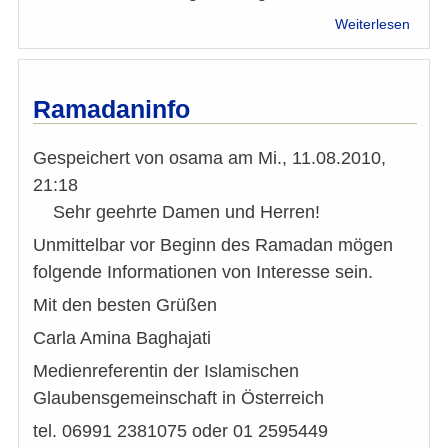
über
Weiterlesen
Berich
Iftar
"Jude
und
Ramadaninfo
Musli
am
Gespeichert von
osama
am
Mi., 11.08.2010,
26.
Augus
21:18
2010
Sehr geehrte Damen und Herren!
Unmittelbar vor Beginn des Ramadan mögen
folgende Informationen von Interesse sein.
Mit den besten Grüßen
Carla Amina Baghajati
Medienreferentin der Islamischen
Glaubensgemeinschaft in Österreich
tel. 06991 2381075 oder 01 2595449