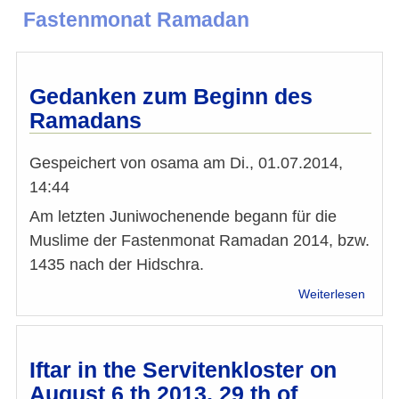
Fastenmonat Ramadan
Gedanken zum Beginn des
Ramadans
Gespeichert von
osama
am
Di., 01.07.2014,
14:44
Am letzten Juniwochenende begann für die
Muslime der Fastenmonat Ramadan 2014, bzw.
1435 nach der Hidschra.
über
Weiterlesen
Geda
zum
Begin
des
Iftar in the Servitenkloster on
Rama
August 6 th 2013, 29 th of