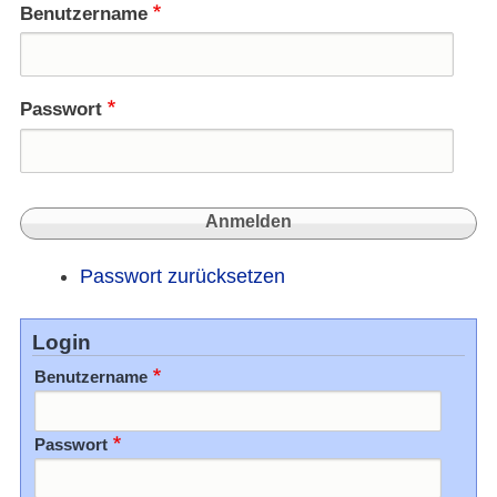
Faste
Benutzername
Passwort
Passwort zurücksetzen
Login
Benutzername
Passwort