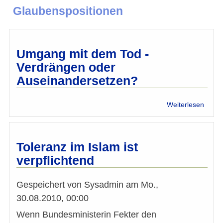
Glaubenspositionen
Umgang mit dem Tod -
Verdrängen oder
Auseinandersetzen?
über
Weiterlesen
Umga
mit
dem
Tod
Toleranz im Islam ist
-
verpflichtend
Verdr
oder
Ausei
Gespeichert von
Sysadmin
am
Mo.,
30.08.2010, 00:00
Wenn Bundesministerin Fekter den