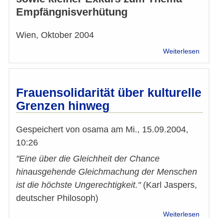
Empfängnisverhütung
Wien, Oktober 2004
über
Weiterlesen
Islam
Sicht
zum
Them
Frauensolidarität über kulturelle
Repro
Grenzen hinweg
Gespeichert von
osama
am
Mi., 15.09.2004,
10:26
"Eine über die Gleichheit der Chance
hinausgehende Gleichmachung der Menschen
ist die höchste Ungerechtigkeit."
(Karl Jaspers,
deutscher Philosoph)
über
Weiterlesen