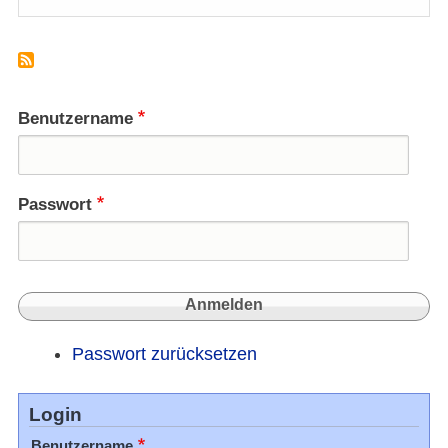
Fraue
über
kultur
Gren
hinwe
Benutzername
Passwort
Passwort zurücksetzen
Login
Benutzername