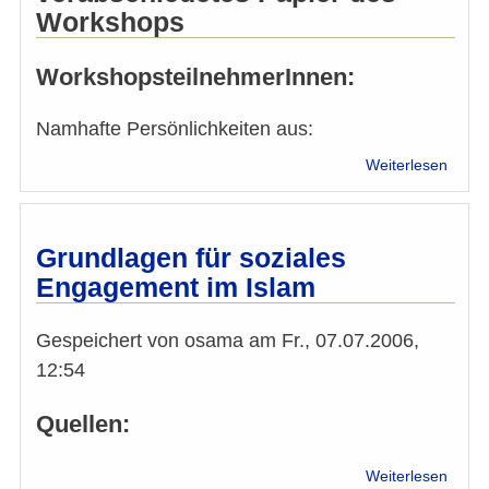
Workshops
WorkshopsteilnehmerInnen:
Namhafte Persönlichkeiten aus:
über
Weiterlesen
Imam
Konfe
2006:
Work
Grundlagen für soziales
am
Engagement im Islam
8.4.2
(Rass
-
Gespeichert von
osama
am
Fr., 07.07.2006,
Islamf
12:54
-
Meinu
Quellen:
über
Weiterlesen