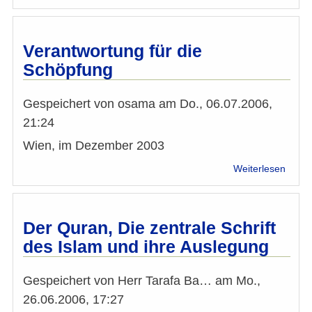
Grund
für
sozia
Enga
Verantwortung für die
im
Schöpfung
Islam
Gespeichert von
osama
am
Do., 06.07.2006,
21:24
Wien, im Dezember 2003
über
Weiterlesen
Veran
für
die
Schö
Der Quran, Die zentrale Schrift
des Islam und ihre Auslegung
Gespeichert von
Herr Tarafa Ba…
am
Mo.,
26.06.2006, 17:27