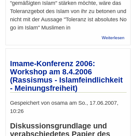
"gemäßigten Islam" stärken möchte, wäre das
Toleranzgebot des Islam von ihr zu betonen und
nicht mit der Aussage "Toleranz ist absolutes No
go im Islam" Muslimen in
über
Weiterlesen
Toler
im
Islam
ist
Imame-Konferenz 2006:
verpfl
Workshop am 8.4.2006
(Rassismus - Islamfeindlichkeit
- Meinungsfreiheit)
Gespeichert von
osama
am
So., 17.06.2007,
10:26
Diskussionsgrundlage und
verabschiedetes Papier des