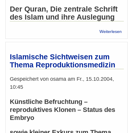
Der Quran, Die zentrale Schrift
des Islam und ihre Auslegung
über
Weiterlesen
Der
Quran
Die
zentr
Islamische Sichtweisen zum
Schrif
Thema Reproduktionsmedizin
des
Islam
und
Gespeichert von
osama
am
Fr., 15.10.2004,
ihre
10:45
Ausle
Künstliche Befruchtung –
reproduktives Klonen – Status des
Embryo
sowie kleiner Exkurs zum Thema