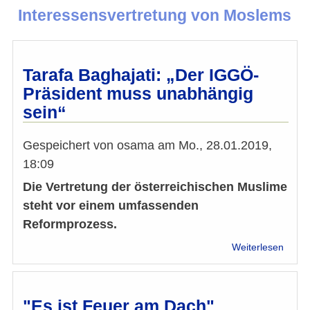
Interessensvertretung von Moslems
Tarafa Baghajati: „Der IGGÖ-
Präsident muss unabhängig
sein“
Gespeichert von
osama
am
Mo., 28.01.2019,
18:09
Die Vertretung der österreichischen Muslime
steht vor einem umfassenden
Reformprozess.
über
Weiterlesen
Taraf
Bagha
„Der
IGGÖ
"Es ist Feuer am Dach"