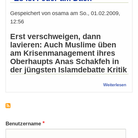
Präsi
muss
Gespeichert von
osama
am
So., 01.02.2009,
unabh
sein“
12:56
Erst verschweigen, dann
lavieren: Auch Muslime üben
am Krisenmanagement ihres
Oberhaupts Anas Schakfeh in
der jüngsten Islamdebatte Kritik
über
Weiterlesen
"Es
ist
Feue
am
Dach
Benutzername