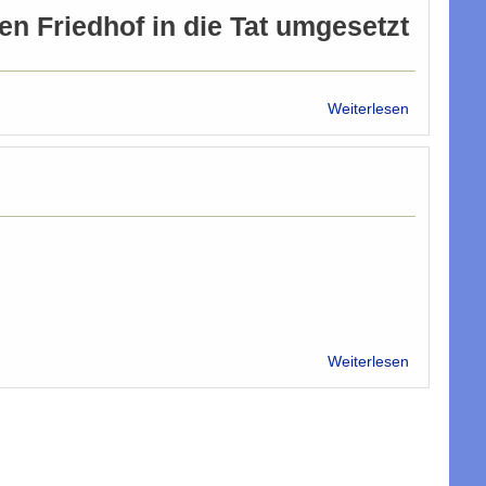
en Friedhof in die Tat umgesetzt
über
Weiterlesen
Islamische
Friedhof
eröffnet
am
3.
Oktober
über
Weiterlesen
Nur
ein
Hauch
von
Leben