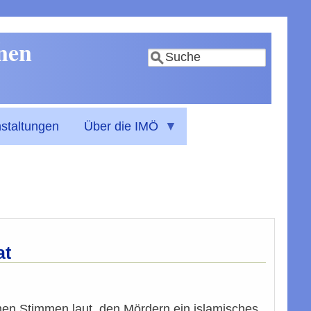
nnen
Suche
staltungen
Über die IMÖ
at
men Stimmen laut, den Mördern ein islamisches