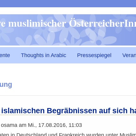
Direkt
ive muslimischer ÖsterreicherI
zum
Inhalt
ente
Thoughts in Arabic
Pressespiegel
Veran
tung
 islamischen Begräbnissen auf sich h
n
osama
am
Mi., 17.08.2016, 11:03
aten in Deutschland und Frankreich wurden unter Musli