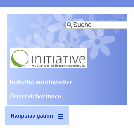
Direkt
zum
Suche
Inhalt
Initiative muslimischer
ÖsterreicherInnen
Hauptnavigation