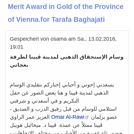
Merit Award in Gold of the Province
of Vienna.for Tarafa Baghajati
Gespeichert von
osama
am
Sa., 13.02.2016,
19:01
وسام الإستحقاق الذهبي لمدينة ڤيينا لطرفة
بغجاتي
يسعدني إخوتي و أحبابي إخباركم بتقليدي الوسام
الذهبي لمدينة ڤيينا و هنا يعض الصور عن حفل
التكريم و في أسعدني و شرفني
- استلامي للوسام من قبل رفيق الدرب و الصديق
عضو برلمان
Al-Rawi
Omar
العزيز عمر الراوي
ڤيينا ممثلاً عن عمدة. ڤيينا د. ميخائيل هويبل
- حضور ثلة غفيرة من الأحباب من مختلف الإتجاهات