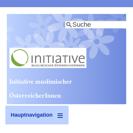
Direkt
zum
Suche
Inhalt
Initiative muslimischer
ÖsterreicherInnen
Hauptnavigation