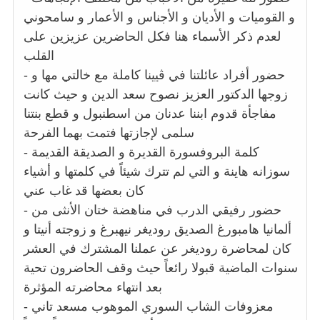
و القوميات و الأديان و الأجناس و الأعمار و سامحوني
لعدم ذكر الأسماء هنا فكل الحاضرين عزيزين على
القلب
- حضور أفراد عائلتنا في ڤيينا كاملة مع خالتي مها و
زوجها الدكتور العزيز نصوح سعد الدين و حيث كانت
مفاجأة قدوم ابننا عدنان من اسطنبول و قطع بنتنا
سلمى لإجازتها فتمت بهما الفرحة
- كلمة البروفسورة القديرة و الصديقة القديمة
سوزانه هاينة و التي لم تترك شيئاً في كلمتها و أشياء
كان بعضها قد غاب عني
- حضور رفيقي الدرب في مناهضة ختان الأنثى من
ألمانيا هامبورغ الصديق روديغر نيهبرغ و زوجته أنيتا و
كان لمحاضرة روديغر عن عملنا المشترك في العشر
سنوات الماضية قبولا رائعاً حيث وقف الحاضرون تحية
بعد انتهاء محاضرته المؤثرة
- معزوفات الشاب السوري الموهوب مسعد تاني