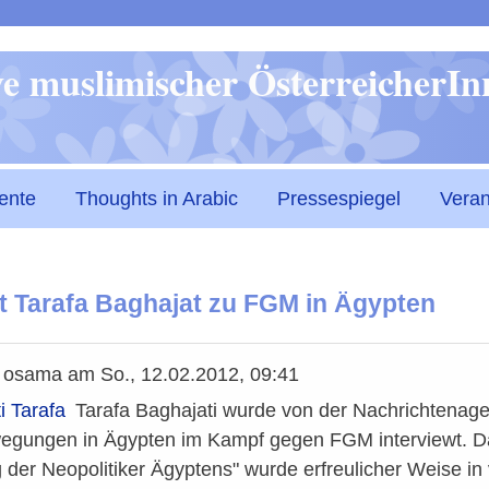
Direkt
ive muslimischer ÖsterreicherI
zum
Inhalt
ente
Thoughts in Arabic
Pressespiegel
Veran
t Tarafa Baghajat zu FGM in Ägypten
n
osama
am
So., 12.02.2012, 09:41
Tarafa Baghajati wurde von der Nachricht أ . ش . أ über die Rolle der Neopolitiker der
i Tarafa
egungen in Ägypten im Kampf gegen FGM interviewt. Das 
der Neopolitiker Ägyptens" wurde erfreulicher Weise in v