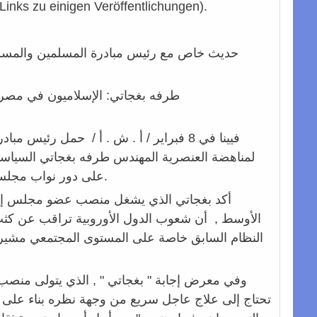
 Links zu einigen Veröffentlichungen).
حديث خاص مع رئيس مبادرة المسلمين والمسلما
طرفه بغجاتي: الإسلاميون في مصر 
فيينا في 8 فبراير / أ . ش . أ / حمل ر
لمناهضة العنصرية المهندس طرفه بغجاتي السياسيي
على دور نواب مجلس الشعب في التصدي لمسائل مجتمعية هامة تم غض الطرف عنها لفترات طويلة.
أكد بغجاتي الذي يشغل منصب عضو مجلس إدارة
الأوسط , أن شعوب الدول الأوروبية تراقب عن كثب
النظام السابق خاصة على المستوى المجتمعي مشيرا إ
وفي معرض إجابة " بغجاتي " , الذي يتولى منصب ن
تحتاج إلى علاج عاجل سريع من وجهة نظره بناء على ر