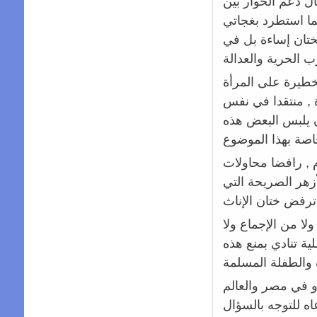
ل دعم الحوار بين
ما استطرد بغجاتي
ختان إساءة بل في
لخطيرة على المرأة
ة , منتقدا في نفس
ن يلبس البعض هذه
 , رافضا محاولات
زهر الصريحة التي
ناث.
لا من الإجماع ولا
ية تنادي بمنع هذه
و في مصر والعالم
ه للتوجه بالسؤال