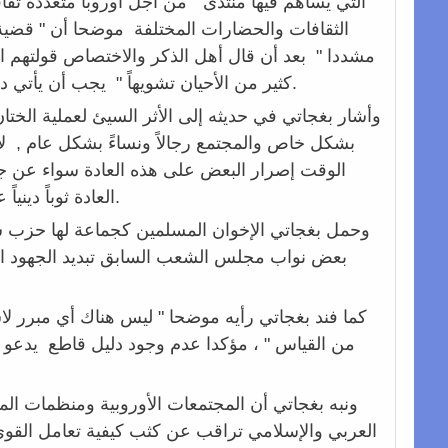
التي يساهم فيها منتدى " من أجل أوروبا متعددة ثق
الثقافات والحضارات المختلفة موضحا أن " قضية 
مشددا " بعد أن قال أهل الذكر والاختصاص قولتهم ال
كثير من الأحيان تشويهاً " يجب أن يأتي دور السياسيين الجدد المنتخبين من قبل الشعب , مشيرا إلى حزب الحرية والعدالة.
وأشار بغجاتي في حديثه إلى الأثر السيئ لعملية الختان
بشكل خاص والمجتمع رجالاً ونساءً بشكل عام , لاف
الوقت إصرار البعض على هذه العادة سواء عن جهل
العادة ثوباً دينياً على الرغم من توضيح علماء الدين الإسلامي لجميع الشبهات الخاصة بهذا الموضوع.
وحمل بغجاتي الإخوان المسلمين كجماعة لها حزب سي
بعض نواب مجلس الشعب السابق تبديد الجهود الم
كما فند بغجاتي رأيه موضحا " ليس هناك أي مبرر لاستم
من القياس " ، مؤكدا عدم وجود دليل قاطع يدعو إلى
ونبه بغجاتي أن المجتمعات الأوروبية ومنظمات الم
العربي والإسلامي تراقب عن كثب كيفية تعامل القوى 