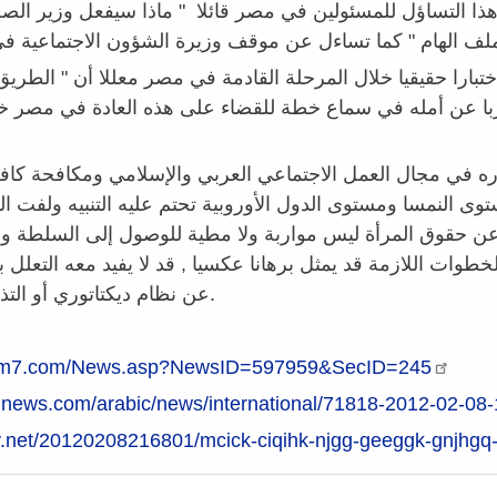
ذا التساؤل للمسئولين في مصر قائلا " ماذا سيفعل وزير الصحة
را حقيقيا خلال المرحلة القادمة في مصر معللا أن " الطريق م
معربا عن أمله في سماع خطة للقضاء على هذه العادة في مصر 
وره في مجال العمل الاجتماعي العربي والإسلامي ومكافحة كاف
وى النمسا ومستوى الدول الأوروبية تحتم عليه التنبيه ولفت ال
 عن حقوق المرأة ليس مواربة ولا مطية للوصول إلى السلطة ول
طوات اللازمة قد يمثل برهانا عكسيا , قد لا يفيد معه التعلل 
عن نظام ديكتاتوري أو التذرع بعوامل خارجية.
oum7.com/News.asp?NewsID=597959&SecID=245
onnews.com/arabic/news/international/71818-2012-02-08
ay.net/20120208216801/mcick-ciqihk-njgg-geeggk-gnjhgq