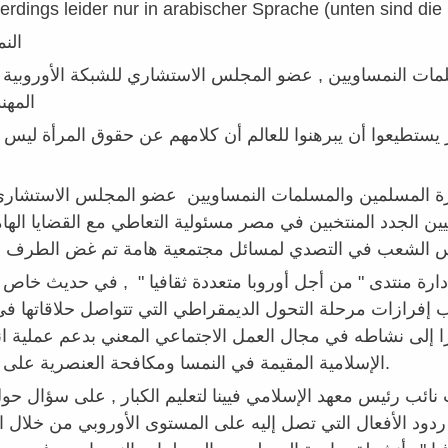
lerdings leider nur in arabischer Sprache (unten sind die
الن
ت النمساويين , عضو المجلس الاستشاري للشبكة الأوروبية ل
المه
يستطيعوا أن يبرهنوا للعالم أن كلامهم عن حقوق المرأة ليس
السلط
ئيس مبادرة المسلمين والمسلمات النمساويين عضو المجلس الاستشار
ن الجدد المنتخبين في مصر مسئولية التعاطي مع القضايا الها
 منتدى " من أجل أوروبا متعددة ثقافيا " , في حديث خاص لو
 إفرازات مرحلة التحول الديمقراطي التي تتواصل حلاقاتها 
لى نشاطه في مجال العمل الاجتماعي المعني بدعم عملية اندم
الإسلامية المقيمة في النمسا ومكافحة العنصرية على المستوى الأوروبي.
ائب رئيس معهد الإسلامي فيينا لتعليم الكبار , على سؤال حول
دود الأفعال التي تصل إليه على المستوى الأوروبي من خلال ا