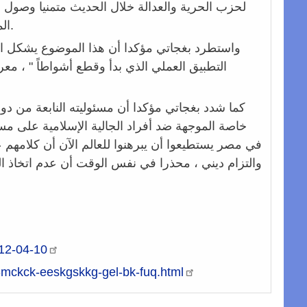
لحزب الحرية والعدالة خلال الحديث متمنيا وصول ه
الملف الهام " كما تساءل عن موقف وزيرة الشؤون الاجتماعية في الحكومة القادمة.
واستطرد بغجاتي مؤكدا أن هذا الموضوع يشكل اختبا
التطبيق العملي الذي بدأ وقطع أشواطاً " ، 
كما شدد بغجاتي مؤكدا أن مسئوليته النابعة من د
خاصة الموجهة ضد أفراد الجالية الإسلامية على مست
في مصر يستطيعوا أن يبرهنوا للعالم الآن أن كلامهم
والتزام ديني ، محذرا في نفس الوقت أن عدم اتخاذ الخ
-12-04-10
-mckck-eeskgskkg-gel-bk-fuq.html