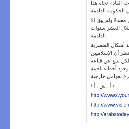
 القادم تجاه هذا
عبدةٌ ولم يبق إلا
خلال العشر سنوات
القادمة.
ة أشكال العنصرية
نظر أن الإسلاميين
كن ينبع عن قناعة
بوجود أخطاء ناجمة
/ أ . ش . أ /
http://www2.y
http://www.visi
http://arabstod