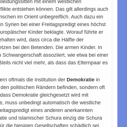
kleidungssitten mit einem westlichen
likte entstehen können. Das gilt allerdings auch
nschen im Orient unbegreiflich. Auch dazu ein
n Syrien bei einer Freitagspredigt eines höchst
ropäischer Kinder beklagte. Worauf führte er
alten wird, dass circa die Hälfte der
etzen bei den Betenden. Die armen Kinder. In
n Schwangerschaft assoziiert, wie etwa bei einer
eils nicht viel mehr, als dass das Elternpaar es
ern oftmals die Institution der
Demokratie
in
 den politischen Rändern befinden, sondern oft
 dass Demokratie gleichgesetzt wird mit
le, muss unbedingt automatisch die westliche
reitagspredigt eines anderen anerkannten
ie und islamischer Schura einzig die Schura
ür die hiesigen Gesellschaften schädlich sei.