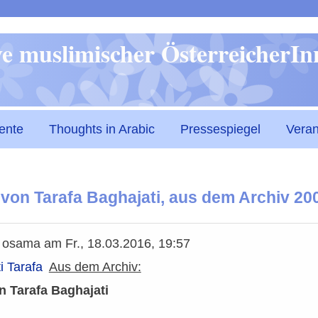
Direkt
ive muslimischer ÖsterreicherI
zum
Inhalt
ente
Thoughts in Arabic
Pressespiegel
Veran
von Tarafa Baghajati, aus dem Archiv 20
n
osama
am
Fr., 18.03.2016, 19:57
i Tarafa
Aus dem Archiv:
n Tarafa Baghajati