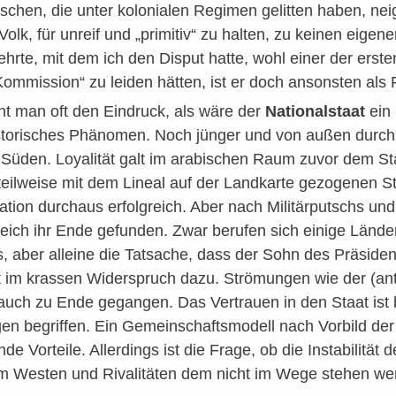
en, die unter kolonialen Regimen gelitten haben, neige
 Volk, für unreif und „primitiv“ zu halten, zu keinen eig
lehrte, mit dem ich den Disput hatte, wohl einer der erste
mmission“ zu leiden hätten, ist er doch ansonsten als F
t man oft den Eindruck, als wäre der
Nationalstaat
ein 
istorisches Phänomen. Noch jünger und von außen durch 
m Süden. Loyalität galt im arabischen Raum zuvor dem S
teilweise mit dem Lineal auf der Landkarte gezogenen S
llation durchaus erfolgreich. Aber nach Militärputschs 
leich ihr Ende gefunden. Zwar berufen sich einige Länd
 aber alleine die Tatsache, dass der Sohn des Präsiden
ht im krassen Widerspruch dazu. Strömungen wie der (an
 auch zu Ende gegangen. Das Vertrauen in den Staat ist
gen begriffen. Ein Gemeinschaftsmodell nach Vorbild de
de Vorteile. Allerdings ist die Frage, ob die Instabilitä
m Westen und Rivalitäten dem nicht im Wege stehen w