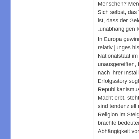
Menschen? Mensch
Sich selbst, das
ist, dass der Ge
„unabhängigen Ko
In Europa gewinn
relativ junges h
Nationalstaat i
unausgereiften, 
nach ihrer Insta
Erfolgsstory sog
Republikanismus,
Macht erbt, ste
sind tendenziell
Religion im Stei
brächte bedeuten
Abhängigkeit vo