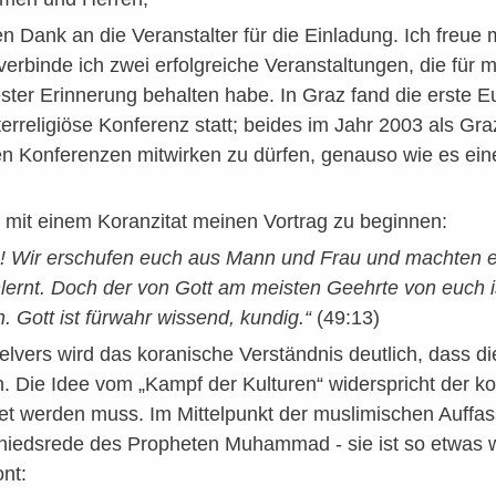
n Dank an die Veranstalter für die Einladung. Ich freue 
 verbinde ich zwei erfolgreiche Veranstaltungen, die für
ester Erinnerung behalten habe. In Graz fand die erste
nterreligiöse Konferenz statt; beides im Jahr 2003 als Gr
n Konferenzen mitwirken zu dürfen, genauso wie es eine
 mit einem Koranzitat meinen Vortrag zu beginnen:
! Wir erschufen euch aus Mann und Frau und machten e
ernt. Doch der von Gott am meisten Geehrte von euch is
. Gott ist fürwahr wissend, kundig.“
(49:13)
elvers wird das koranische Verständnis deutlich, dass d
n. Die Idee vom „Kampf der Kulturen“ widerspricht der ko
 werden muss. Im Mittelpunkt der muslimischen Auffassu
iedsrede des Propheten Muhammad - sie ist so etwas wi
nt: