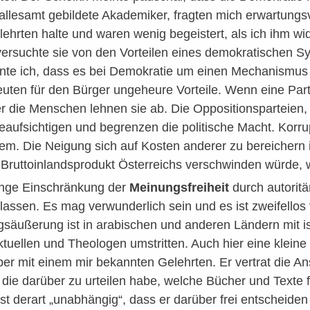
llesamt gebildete Akademiker, fragten mich erwartungsvo
lehrten halte und waren wenig begeistert, als ich ihm wi
versuchte sie von den Vorteilen eines demokratischen Sy
nte ich, dass es bei Demokratie um einen Mechanismus g
ten für den Bürger ungeheure Vorteile. Wenn eine Partei
der die Menschen lehnen sie ab. Die Oppositionsparteien, 
ufsichtigen und begrenzen die politische Macht. Korrupti
lem. Die Neigung sich auf Kosten anderer zu bereichern i
 Bruttoinlandsprodukt Österreichs verschwinden würde, we
ange Einschränkung der
Meinungsfreiheit
durch autoritä
assen. Es mag verwunderlich sein und es ist zweifellos
ngsäußerung ist in arabischen und anderen Ländern mit 
lektuellen und Theologen umstritten. Auch hier eine klein
er mit einem mir bekannten Gelehrten. Er vertrat die 
die darüber zu urteilen habe, welche Bücher und Texte f
ist derart „unabhängig“, dass er darüber frei entscheide