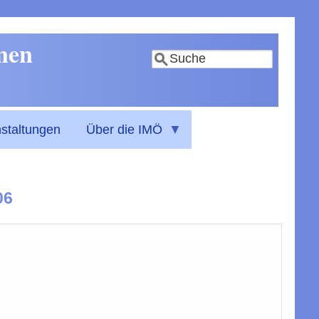
nnen
Suche
staltungen
Über die IMÖ
06