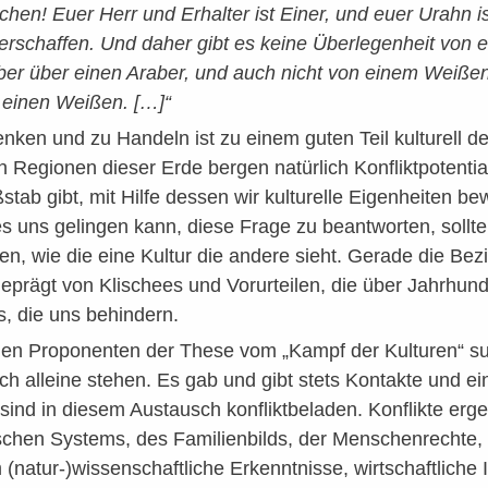
chen! Euer Herr und Erhalter ist Einer, und euer Urahn i
rschaffen. Und daher gibt es keine Überlegenheit von 
ber über einen Araber, und auch nicht von einem Weiße
einen Weißen. […]“
nken und zu Handeln ist zu einem guten Teil kulturell de
n Regionen dieser Erde bergen natürlich Konfliktpotential.
stab gibt, mit Hilfe dessen wir kulturelle Eigenheiten 
s uns gelingen kann, diese Frage zu beantworten, sollte
n, wie die eine Kultur die andere sieht. Gerade die Be
eprägt von Klischees und Vorurteilen, die über Jahrhun
s, die uns behindern.
en Proponenten der These vom „Kampf der Kulturen“ sug
sich alleine stehen. Es gab und gibt stets Kontakte und e
ind in diesem Austausch konfliktbeladen. Konflikte erg
ischen Systems, des Familienbilds, der Menschenrechte, 
(natur-)wissenschaftliche Erkenntnisse, wirtschaftliche