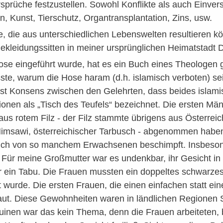
prüche festzustellen. Sowohl Konflikte als auch Einver
n, Kunst, Tierschutz, Organtransplantation, Zins, usw.
 die aus unterschiedlichen Lebenswelten resultieren k
ekleidungssitten in meiner ursprünglichen Heimatstadt 
ose eingeführt wurde, hat es ein Buch eines Theologe
ste, warum die Hose haram (d.h. islamisch verboten) se
ast Konsens zwischen den Gelehrten, dass beides islam
ionen als „Tisch des Teufels“ bezeichnet. Die ersten Männ
us rotem Filz - der Filz stammte übrigens aus Österre
imsawi, österreichischer Tarbusch - abgenommen haben,
ch von so manchem Erwachsenen beschimpft. Insbesonde
Für meine Großmutter war es undenkbar, ihr Gesicht in de
r ein Tabu. Die Frauen mussten ein doppeltes schwarze
wurde. Die ersten Frauen, die einen einfachen statt ei
ut. Diese Gewohnheiten waren in ländlichen Regionen S
inen war das kein Thema, denn die Frauen arbeiteten, b