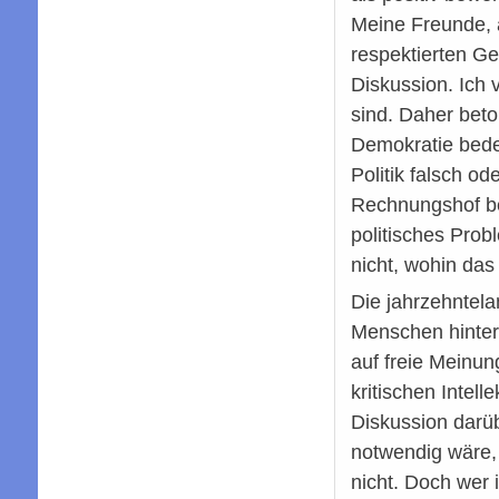
Meine Freunde, a
respektierten Ge
Diskussion. Ich 
sind. Daher beto
Demokratie bedeu
Politik falsch o
Rechnungshof bea
politisches Prob
nicht, wohin das
Die jahrzehntel
Menschen hinterl
auf freie Meinu
kritischen Intel
Diskussion darüb
notwendig wäre, 
nicht. Doch wer 