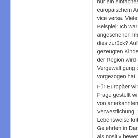
nur ein einfache
europäischem Aug
vice versa. Viel
Beispiel: Ich wa
angesehenen Ima
dies zurück? Auf
gezeugten Kinder
der Region wird 
Vergewaltigung o
vorgezogen hat, 
Für Europäer wirk
Frage gestellt w
von anerkannten 
Verwestlichung. 
Lebensweise kri
Gelehrten in Da
als positiv bewe