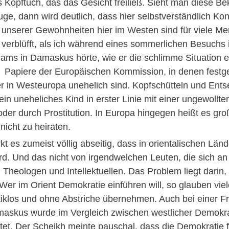
s Kopftuch, das das Gesicht freiließ. Sieht man diese Be
e, dann wird deutlich, dass hier selbstverständlich Konf
e unserer Gewohnheiten hier im Westen sind für viele Me
r verblüfft, als ich während eines sommerlichen Besuchs i
ms in Damaskus hörte, wie er die schlimme Situation eu
 Papiere der Europäischen Kommission, in denen festgeh
 in Westeuropa unehelich sind. Kopfschütteln und Ents
ein uneheliches Kind in erster Linie mit einer ungewollte
der durch Prostitution. In Europa hingegen heißt es großt
nicht zu heiraten.
t es zumeist völlig abseitig, dass in orientalischen Länd
ird. Und das nicht von irgendwelchen Leuten, die sich an
Theologen und Intellektuellen. Das Problem liegt darin,
Wer im Orient Demokratie einführen will, so glauben vie
tiklos und ohne Abstriche übernehmen. Auch bei einer F
maskus wurde im Vergleich zwischen westlicher Demokrat
rtet. Der Scheikh meinte pauschal, dass die Demokratie f