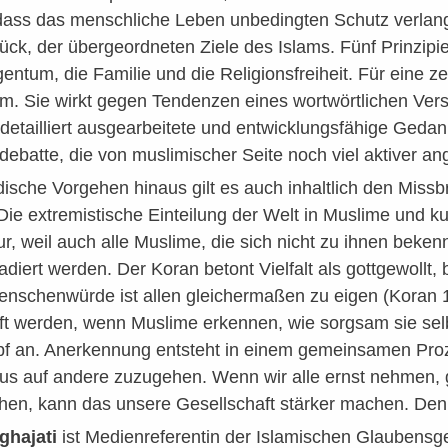
ass das menschliche Leben unbedingten Schutz verlangt
ück, der übergeordneten Ziele des Islams. Fünf Prinzipi
gentum, die Familie und die Religionsfreiheit. Für eine 
m. Sie wirkt gegen Tendenzen eines wortwörtlichen Vers
 detailliert ausgearbeitete und entwicklungsfähige Ged
batte, die von muslimischer Seite noch viel aktiver a
sche Vorgehen hinaus gilt es auch inhaltlich den Missb
Die extremistische Einteilung der Welt in Muslime und kuf
ur, weil auch alle Muslime, die sich nicht zu ihnen beken
diert werden. Der Koran betont Vielfalt als gottgewollt
enschenwürde ist allen gleichermaßen zu eigen (Koran 1
eft werden, wenn Muslime erkennen, wie sorgsam sie sel
f an. Anerkennung entsteht in einem gemeinsamen Prozes
s auf andere zuzugehen. Wenn wir alle ernst nehmen, geg
n, kann das unsere Gesellschaft stärker machen. Denn b
ghajati
ist Medienreferentin der Islamischen Glaubensg