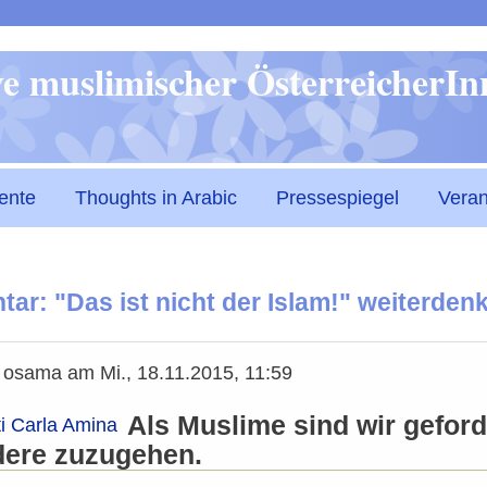
Direkt
ive muslimischer ÖsterreicherI
zum
Inhalt
ente
Thoughts in Arabic
Pressespiegel
Veran
r: "Das ist nicht der Islam!" weiterden
n
osama
am
Mi., 18.11.2015, 11:59
Als Muslime sind wir geford
i Carla Amina
dere zuzugehen.