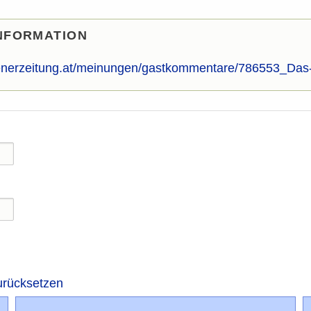
NFORMATION
enerzeitung.at/meinungen/gastkommentare/786553_Das-i
urücksetzen