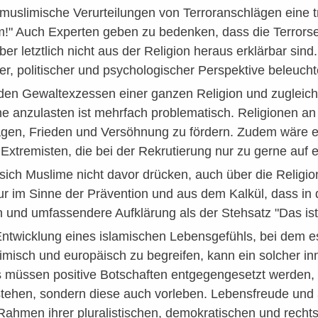
 muslimische Verurteilungen von Terroranschlägen eine
lam!" Auch Experten geben zu bedenken, dass die Terrors
er letztlich nicht aus der Religion heraus erklärbar si
er, politischer und psychologischer Perspektive beleuch
den Gewaltexzessen einer ganzen Religion und zugleich 
 anzulasten ist mehrfach problematisch. Religionen an s
agen, Frieden und Versöhnung zu fördern. Zudem wäre ein
xtremisten, die bei der Rekrutierung nur zu gerne auf e
sich Muslime nicht davor drücken, auch über die Religi
nur im Sinne der Prävention und aus dem Kalkül, dass 
n und umfassendere Aufklärung als der Stehsatz "Das ist 
Entwicklung eines islamischen Lebensgefühls, bei dem e
limisch und europäisch zu begreifen, kann ein solcher in
müssen positive Botschaften entgegengesetzt werden, di
tehen, sondern diese auch vorleben. Lebensfreude und a
 Rahmen ihrer pluralistischen, demokratischen und rech