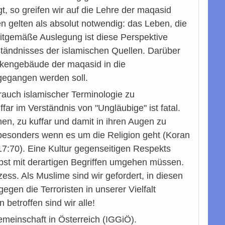
, so greifen wir auf die Lehre der maqasid
en gelten als absolut notwendig: das Leben, die
zeitgemäße Auslegung ist diese Perspektive
tändnisses der islamischen Quellen. Darüber
ankengebäude der maqasid in die
ngegangen werden soll.
rauch islamischer Terminologie zu
far im Verständnis von "Ungläubige" ist fatal.
nen, zu kuffar und damit in ihren Augen zu
, besonders wenn es um die Religion geht (Koran
7:70). Eine Kultur gegenseitigen Respekts
bst mit derartigen Begriffen umgehen müssen.
s. Als Muslime sind wir gefordert, in diesen
en die Terroristen in unserer Vielfalt
etroffen sind wir alle!
emeinschaft in Österreich (IGGiÖ).