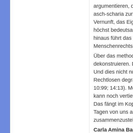
argumentieren, d
asch-scharia zur
Vernunft, das Ei
höchst bedeutsa
hinaus führt das
Menschenrechtsde
Über das methodi
dekonstruieren. 
Und dies nicht n
Rechtlosen degra
10:99; 14:13). M
kann noch verti
Das fängt im Kop
Tagen von uns au
zusammenzustehe
Carla Amina Ba