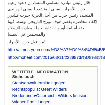
قال رئيس مبادرة مسلمي النمسا، إن دعوة زعيم
حزب الأحرار اليميني المتشدد لليميني الهولندي
المتشدد رئيس حزب من أجل الحرية جيرت فيلدرز
لإلقاء محاضرة بقصر هوف بورج التاريخي بوسط فيينا
ضد أسلمة أوروبا “بداية لحملة معادية للإسلام
والمسلمين في النمسا
من قبل حزب الأحرار”
http://almesryoon.com/%D8%A7%D9%8
http://moheet.com/2015/03/11/222987
WEITERE INFORMATION
Siehe auch
Staatsanwalt ermittelt gegen
Rechtspopulist Geert Wilders
Niederlande/Österreich: Wilders kritisiert
Wiener Ermittlungen