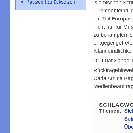
Passwort zurücksetzen
islamischen Schu
"Fremdenfeindlic
ein Teil Europas
nicht nur für Mu
zu bekämpfen is
entgegengetrete
Islamfeindlichke
Dr. Fuat Sanac,
Rückfragehinwei
Carla Amina Bag
Medienbeauftrag
SCHLAGW
Themen
Ste
Sol
Übe