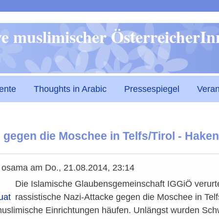
Direkt
ive muslimischer ÖsterreicherI
zum
Inhalt
ente
Thoughts in Arabic
Pressespiegel
Veran
 gegen die Moschee in Telfs/Tirol - Hake
n
osama
am
Do., 21.08.2014, 23:14
Die Islamische Glaubensgemeinschaft IGGiÖ verurteil
uat
rassistische Nazi-Attacke gegen die Moschee in Telfs
muslimische Einrichtungen häufen. Unlängst wurden Sc