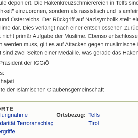
le deponiert. Die Hakenkreuzschmierereien in Telfs sind 
hkeit" einzuordnen, sondern als rassistisch und islamfe
 und Österreichs. Der Rückgriff auf Nazisymbolik stellt 
slime dar. Dies verlangt nach einer entschlossenen Zurüc
t nicht primär Aufgabe der Muslime. Ebenso entschloss
n werden muss, gilt es auf Attacken gegen muslimische 
it sind zwei Seiten einer Medaille, was gerade das Hake
 Präsident der IGGiÖ
s:
hajati
te der Islamischen Glaubensgemeinschaft
ORTE
llungnahme
Ortsbezug
Telfs
idarität Terroranschlag
Tirol
rgriffe