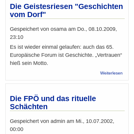
die
Die Geistesriesen "Geschichten
Mosc
vom Dorf"
in
Telfs/
-
Gespeichert von
osama
am
Do., 08.10.2009,
Haken
23:10
Es ist wieder einmal gelaufen: auch das 65.
Europäische Forum ist Geschichte. „Vertrauen“
hieß sein Motto.
über
Weiterlesen
Die
Geist
"Gesc
vom
Die FPÖ und das rituelle
Dorf"
Schächten
Gespeichert von
admin
am
Mi., 10.07.2002,
00:00