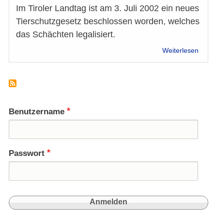
Im Tiroler Landtag ist am 3. Juli 2002 ein neues
Tierschutzgesetz beschlossen worden, welches
das Schächten legalisiert.
über
Weiterlesen
Die
FPÖ
und
das
rituell
Schäc
Benutzername
Passwort