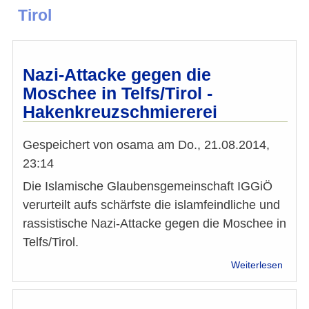
Tirol
Nazi-Attacke gegen die
Moschee in Telfs/Tirol -
Hakenkreuzschmiererei
Gespeichert von
osama
am
Do., 21.08.2014,
23:14
Die Islamische Glaubensgemeinschaft IGGiÖ
verurteilt aufs schärfste die islamfeindliche und
rassistische Nazi-Attacke gegen die Moschee in
Telfs/Tirol.
über
Weiterlesen
Nazi-
Attac
gege