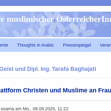
Direkt
ive muslimischer ÖsterreicherI
zum
Inhalt
ente
Thoughts in Arabic
Pressespiegel
Veran
Geist und Dipl. Ing. Tarafa Baghajati
Plattform Christen und Muslime an Fra
n
osama
am
Mo., 08.09.2025, 11:22