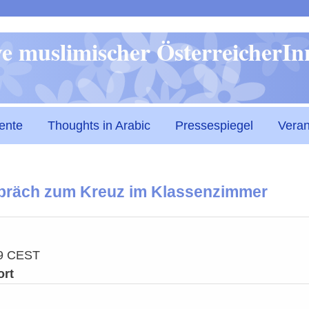
Direkt
ive muslimischer ÖsterreicherI
zum
Inhalt
ente
Thoughts in Arabic
Pressespiegel
Veran
räch zum Kreuz im Klassenzimmer
19 CEST
ort