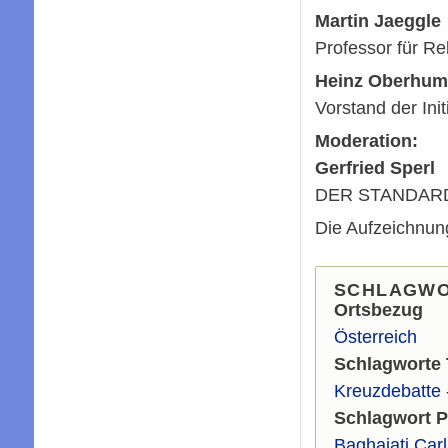
Martin Jaeggle
Professor für R
Heinz Oberhu
Vorstand der Init
Moderation:
Gerfried Sperl
DER STANDAR
Die Aufzeichnun
SCHLAGW
Ortsbezug
Österreich
Schlagworte
Kreuzdebatte -
Schlagwort 
Baghajati Car