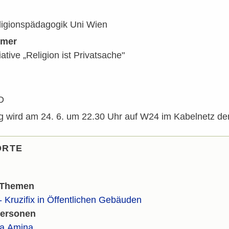
eligionspädagogik Uni Wien
mmer
iative „Religion ist Privatsache"
D
g wird am 24. 6. um 22.30 Uhr auf W24 im Kabelnetz d
ORTE
 Themen
 Kruzifix in Öffentlichen Gebäuden
Personen
la Amina