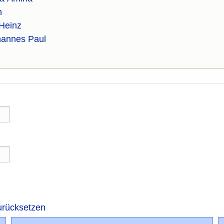
n
Heinz
annes Paul
urücksetzen