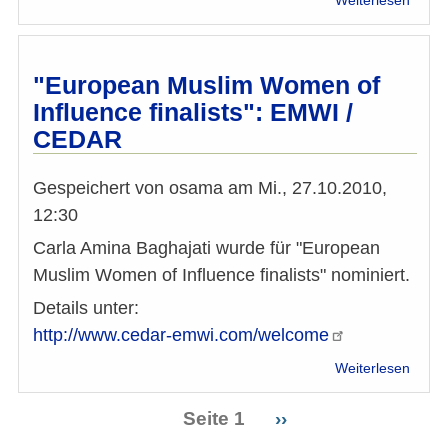
Weiterlesen
Job
Podiu
"eben
RELI
scho
+
verge
KRIE
"European Muslim Women of
-
Influence finalists": EMWI /
Them
CEDAR
des
Aktio
Wien
Gespeichert von
osama
am
Mi., 27.10.2010,
12:30
Carla Amina Baghajati wurde für "European
Muslim Women of Influence finalists" nominiert.
Details unter:
http://www.cedar-emwi.com/welcome
über
Weiterlesen
"Euro
Musli
Seite 1
Nächste
››
Wom
Seitennummerierung
Seite
of