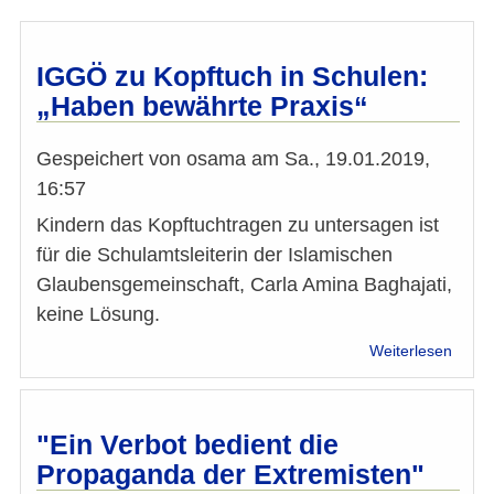
Carla
Amin
Bagha
IGGÖ zu Kopftuch in Schulen:
„Haben bewährte Praxis“
Gespeichert von
osama
am
Sa., 19.01.2019,
16:57
Kindern das Kopftuchtragen zu untersagen ist
für die Schulamtsleiterin der Islamischen
Glaubensgemeinschaft, Carla Amina Baghajati,
keine Lösung.
über
Weiterlesen
IGGÖ
zu
Kopft
in
"Ein Verbot bedient die
Schul
Propaganda der Extremisten"
„Hab