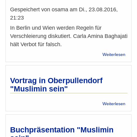
bewäh
Praxis
Gespeichert von
osama
am
Di., 23.08.2016,
21:23
In Berlin und Wien werden Regeln für
Verschleierung diskutiert. Carla Amina Baghajati
hält Verbot für falsch.
über
Weiterlesen
"Ein
Verbo
bedie
die
Vortrag in Oberpullendorf
Prop
"Muslimin sein"
der
Extre
über
Weiterlesen
Vortr
in
Oberp
"Musl
Buchpräsentation "Muslimin
sein"