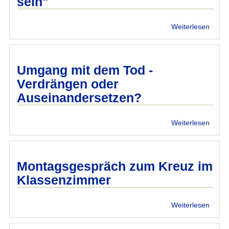
sein"
über
Weiterlesen
Buchp
"Musl
sein"
Umgang mit dem Tod -
Verdrängen oder
Auseinandersetzen?
über
Weiterlesen
Umga
mit
dem
Tod
Montagsgespräch zum Kreuz im
-
Klassenzimmer
Verdr
oder
Ausei
über
Weiterlesen
Mont
zum