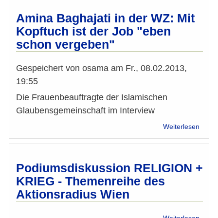
Kreuz
im
Amina Baghajati in der WZ: Mit
Klass
Kopftuch ist der Job "eben
schon vergeben"
Gespeichert von
osama
am
Fr., 08.02.2013,
19:55
Die Frauenbeauftragte der Islamischen
Glaubensgemeinschaft im Interview
über
Weiterlesen
Amin
Bagha
in
der
Podiumsdiskussion RELIGION +
WZ:
KRIEG - Themenreihe des
Mit
Aktionsradius Wien
Kopft
ist
der
über